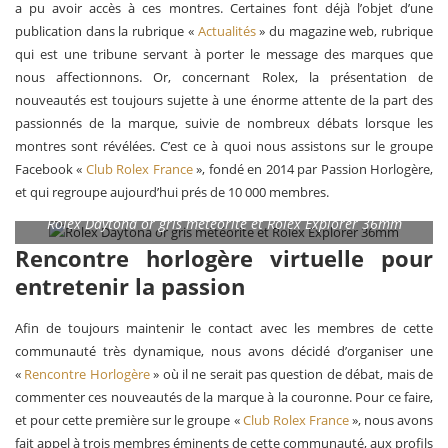
a pu avoir accès à ces montres. Certaines font déjà l’objet d’une
publication dans la rubrique «
Actualités
» du magazine web, rubrique
qui est une tribune servant à porter le message des marques que
nous affectionnons. Or, concernant Rolex, la présentation de
nouveautés est toujours sujette à une énorme attente de la part des
passionnés de la marque, suivie de nombreux débats lorsque les
montres sont révélées. C’est ce à quoi nous assistons sur le groupe
Facebook «
Club Rolex France
», fondé en 2014 par Passion Horlogère,
et qui regroupe aujourd’hui prés de 10 000 membres.
Rolex Daytona or gris météorite et Rolex Explorer 36mm
Rencontre horlogère virtuelle pour
entretenir la passion
Afin de toujours maintenir le contact avec les membres de cette
communauté très dynamique, nous avons décidé d’organiser une
«
Rencontre Horlogère
» où il ne serait pas question de débat, mais de
commenter ces nouveautés de la marque à la couronne. Pour ce faire,
et pour cette première sur le groupe «
Club Rolex France
», nous avons
fait appel à trois membres éminents de cette communauté, aux profils