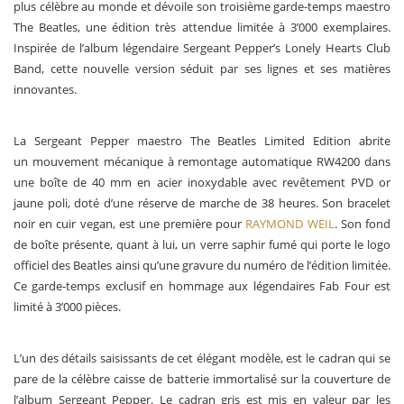
plus célèbre au monde et dévoile son troisième garde-temps maestro
The Beatles, une édition très attendue limitée à 3’000 exemplaires.
Inspirée de l’album légendaire Sergeant Pepper’s Lonely Hearts Club
Band, cette nouvelle version séduit par ses lignes et ses matières
innovantes.
La Sergeant Pepper maestro The Beatles Limited Edition abrite
un mouvement mécanique à remontage automatique RW4200 dans
une boîte de 40 mm en acier inoxydable avec revêtement PVD or
jaune poli, doté d’une réserve de marche de 38 heures. Son bracelet
noir en cuir vegan, est une première pour
RAYMOND WEIL
. Son fond
de boîte présente, quant à lui, un verre saphir fumé qui porte le logo
officiel des Beatles ainsi qu’une gravure du numéro de l’édition limitée.
Ce garde-temps exclusif en hommage aux légendaires Fab Four est
limité à 3’000 pièces.
L’un des détails saisissants de cet élégant modèle, est le cadran qui se
pare de la célèbre caisse de batterie immortalisé sur la couverture de
l’album Sergeant Pepper. Le cadran gris est mis en valeur par les