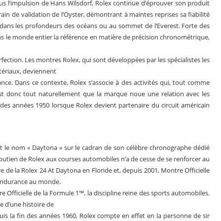
s l’impulsion de Hans Wilsdorf, Rolex continue d’éprouver son produit
in de validation de l’Oyster, démontrant à maintes reprises sa fiabilité
rs, dans les profondeurs des océans ou au sommet de l’Everest. Forte des
 le monde entier la référence en matière de précision chronométrique,
ection. Les montres Rolex, qui sont développées par les spécialistes les
tériaux, deviennent
nce. Dans ce contexte, Rolex s’associe à des activités qui, tout comme
 C’est donc tout naturellement que la marque noue une relation avec les
 des années 1950 lorsque Rolex devient partenaire du circuit américain
 le nom « Daytona » sur le cadran de son célèbre chronographe dédié
soutien de Rolex aux courses automobiles n’a de cesse de se renforcer au
re de la Rolex 24 At Daytona en Floride et, depuis 2001, Montre Officielle
’endurance au monde.
 Officielle de la Formule 1™, la discipline reine des sports automobiles.
e d’une histoire de
epuis la fin des années 1960, Rolex compte en effet en la personne de sir