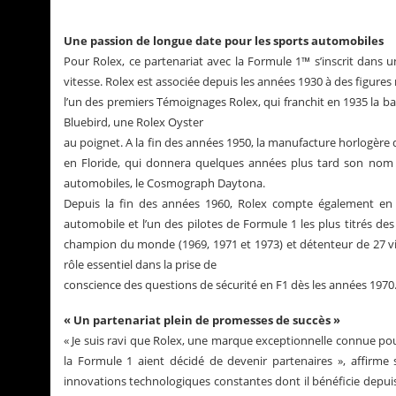
Une passion de longue date pour les sports automobiles
Pour Rolex, ce partenariat avec la Formule 1™ s’inscrit dans un
vitesse. Rolex est associée depuis les années 1930 à des figure
l’un des premiers Témoignages Rolex, qui franchit en 1935 la b
Bluebird, une Rolex Oyster
au poignet. A la fin des années 1950, la manufacture horlogère
en Floride, qui donnera quelques années plus tard son nom 
automobiles, le Cosmograph Daytona.
Depuis la fin des années 1960, Rolex compte également en l
automobile et l’un des pilotes de Formule 1 les plus titrés d
champion du monde (1969, 1971 et 1973) et détenteur de 27 vic
rôle essentiel dans la prise de
conscience des questions de sécurité en F1 dès les années 1970
« Un partenariat plein de promesses de succès »
« Je suis ravi que Rolex, une marque exceptionnelle connue pour
la Formule 1 aient décidé de devenir partenaires », affirme
innovations technologiques constantes dont il bénéficie depuis