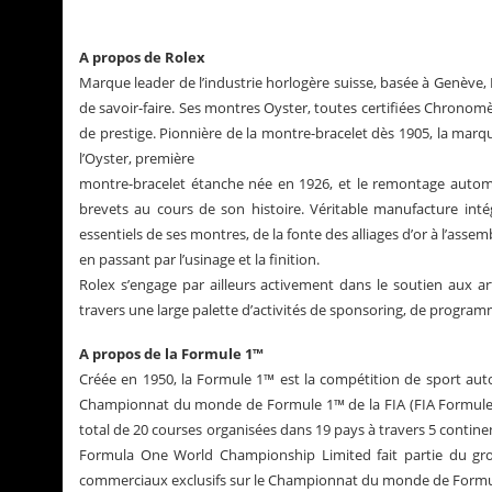
A propos de Rolex
Marque leader de l’industrie horlogère suisse, basée à Genève, 
de savoir-faire. Ses montres Oyster, toutes certifiées Chronom
de prestige. Pionnière de la montre-bracelet dès 1905, la mar
l’Oyster, première
montre-bracelet étanche née en 1926, et le remontage automat
brevets au cours de son histoire. Véritable manufacture inté
essentiels de ses montres, de la fonte des alliages d’or à l’as
en passant par l’usinage et la finition.
Rolex s’engage par ailleurs activement dans le soutien aux arts
travers une large palette d’activités de sponsoring, de progra
A propos de la Formule 1™
Créée en 1950, la Formule 1™ est la compétition de sport auto
Championnat du monde de Formule 1™ de la FIA (FIA Formule
total de 20 courses organisées dans 19 pays à travers 5 continen
Formula One World Championship Limited fait partie du grou
commerciaux exclusifs sur le Championnat du monde de Formul