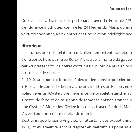
Rolex et le
Que ce soit à travers son partenariat avec la Formule 1™,
d’endurance mythiques comme les 24 Heures du Mans, ou en per
voitures anciennes, Rolex entretient une relation privilégiée avec
Historique
Les racines de cette relation particulière remontent au début d
d’entreprise hors pair, crée Rolex. Alors que la montre de gouss
celui-ci pressent tout l’intérêt d’offrir à un public de plus en p
qu’il décide de relever.
En 1910, une montre-bracelet Rolex obtient ainsi le premier b
le Bureau de contrôle de la marche des montres de Bienne, en S
Rolex invente l’Oyster, première montre-bracelet étanche 
lunette, de fond et de couronne de remontoir vissés. L’année s
une Oyster à Mercedes Gleitze lors de sa traversée de la Man
s’avère toujours en parfait état de marche.
C’est ainsi que la jeune Anglaise, en attestant des exceptionn
1931, Rolex améliore encore l’Oyster en mettant au point et