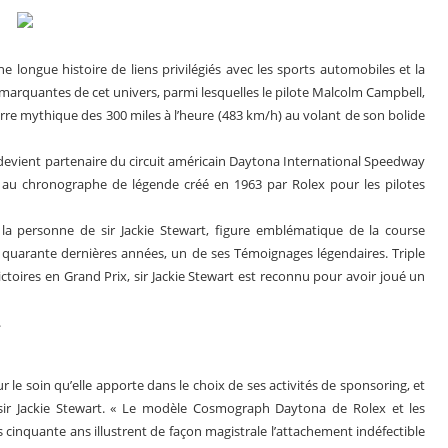
e longue histoire de liens privilégiés avec les sports automobiles et la
s marquantes de cet univers, parmi lesquelles le pilote Malcolm Campbell,
arre mythique des 300 miles à l’heure (483 km/h) au volant de son bolide
 devient partenaire du circuit américain Daytona International Speedway
au chronographe de légende créé en 1963 par Rolex pour les pilotes
a personne de sir Jackie Stewart, figure emblématique de la course
es quarante dernières années, un de ses Témoignages légendaires. Triple
toires en Grand Prix, sir Jackie Stewart est reconnu pour avoir joué un
.
 le soin qu’elle apporte dans le choix de ses activités de sponsoring, et
 sir Jackie Stewart. « Le modèle Cosmograph Daytona de Rolex et les
 cinquante ans illustrent de façon magistrale l’attachement indéfectible