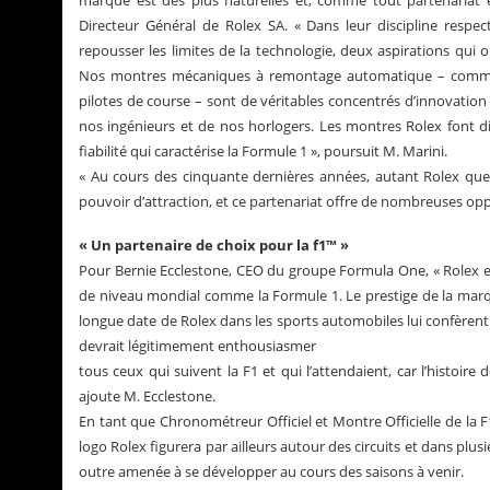
marque est des plus naturelles et, comme tout partenariat exc
Directeur Général de Rolex SA. « Dans leur discipline respect
repousser les limites de la technologie, deux aspirations qui 
Nos montres mécaniques à remontage automatique – comme
pilotes de course – sont de véritables concentrés d’innovation
nos ingénieurs et de nos horlogers. Les montres Rolex font 
fiabilité qui caractérise la Formule 1 », poursuit M. Marini.
« Au cours des cinquante dernières années, autant Rolex qu
pouvoir d’attraction, et ce partenariat offre de nombreuses oppo
« Un partenaire de choix pour la f1™ »
Pour Bernie Ecclestone, CEO du groupe Formula One, « Rolex e
de niveau mondial comme la Formule 1. Le prestige de la marqu
longue date de Rolex dans les sports automobiles lui confèrent
devrait légitimement enthousiasmer
tous ceux qui suivent la F1 et qui l’attendaient, car l’histoire
ajoute M. Ecclestone.
En tant que Chronométreur Officiel et Montre Officielle de la F
logo Rolex figurera par ailleurs autour des circuits et dans pl
outre amenée à se développer au cours des saisons à venir.