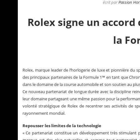
écrit par
Passion Hor
Rolex signe un accord 
la Fo
Rolex, marque leader de l’horlogerie de luxe et pionnière du sp
des principaux partenaires de la Formule 1™ en tant que Chron
dans le domaine de la course automobile et son soutien au plus
Ce nouveau partenariat de longue durée avec la discipline rei
leur domaine partageant une même passion pour la performance, l’
a Santos de Cartier
Le business des montre
volonté stratégique de Rolex de recentrer ses activités de 
rayonnement mondial.
Repousser les limites de la technologie
« Ce partenariat constitue un développement très stimulant p