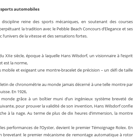
s sports automobiles
 discipline reine des sports mécaniques, en soutenant des courses
pétuant la tradition avec le Pebble Beach Concours d’Elegance et ses
 l’univers de la vitesse et des sensations fortes.
u XXe siècle, époque à laquelle Hans Wilsdorf, un visionnaire à l’esprit
et est la norme,
lus mobile et exigeant une montre-bracelet de précision – un défi de taille
ulletin de chronométrie au monde jamais décerné à une telle montre par
uisse. En 1926,
au monde grâce à un boîtier muni d’un ingénieux système breveté de
uivante, pour prouver la validité de son invention, Hans Wilsdorf confie
che à la nage. Au terme de plus de dix heures d’immersion, la montre
elles performances de l’Oyster, devient le premier Témoignage Rolex. En
 en brevetant le premier mécanisme de remontage automatique à rotor