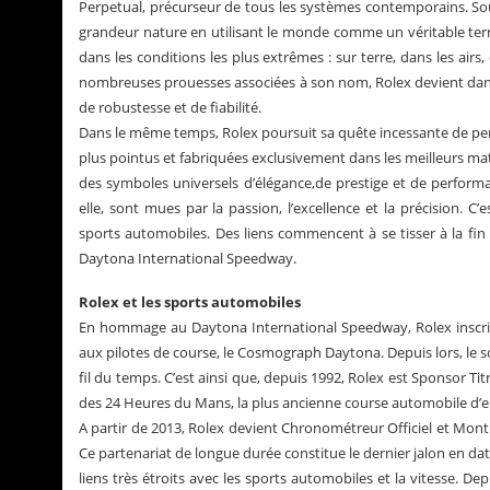
Perpetual, précurseur de tous les systèmes contemporains. Sou
grandeur nature en utilisant le monde comme un véritable terra
dans les conditions les plus extrêmes : sur terre, dans les ai
nombreuses prouesses associées à son nom, Rolex devient dans
de robustesse et de fiabilité.
Dans le même temps, Rolex poursuit sa quête incessante de perf
plus pointus et fabriquées exclusivement dans les meilleurs ma
des symboles universels d’élégance,de prestige et de performa
elle, sont mues par la passion, l’excellence et la précision.
sports automobiles. Des liens commencent à se tisser à la fin
Daytona International Speedway.
Rolex et les sports automobiles
En hommage au Daytona International Speedway, Rolex inscrit
aux pilotes de course, le Cosmograph Daytona. Depuis lors, le 
fil du temps. C’est ainsi que, depuis 1992, Rolex est Sponsor Tit
des 24 Heures du Mans, la plus ancienne course automobile d
A partir de 2013, Rolex devient Chronométreur Officiel et Montre
Ce partenariat de longue durée constitue le dernier jalon en dat
liens très étroits avec les sports automobiles et la vitesse. D