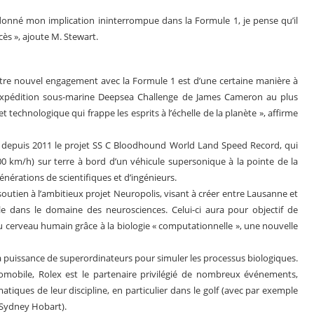
 donné mon implication ininterrompue dans la Formule 1, je pense qu’il
ès », ajoute M. Stewart.
otre nouvel engagement avec la Formule 1 est d’une certaine manière à
 l’expédition sous-marine Deepsea Challenge de James Cameron au plus
 technologique qui frappe les esprits à l’échelle de la planète », affirme
nt depuis 2011 le projet SS C Bloodhound World Land Speed Record, qui
600 km/h) sur terre à bord d’un véhicule supersonique à la pointe de la
énérations de scientifiques et d’ingénieurs.
soutien à l’ambitieux projet Neuropolis, visant à créer entre Lausanne et
 dans le domaine des neurosciences. Celui-ci aura pour objectif de
cerveau humain grâce à la biologie « computationnelle », une nouvelle
 la puissance de superordinateurs pour simuler les processus biologiques.
tomobile, Rolex est le partenaire privilégié de nombreux événements,
tiques de leur discipline, en particulier dans le golf (avec par exemple
 Sydney Hobart).