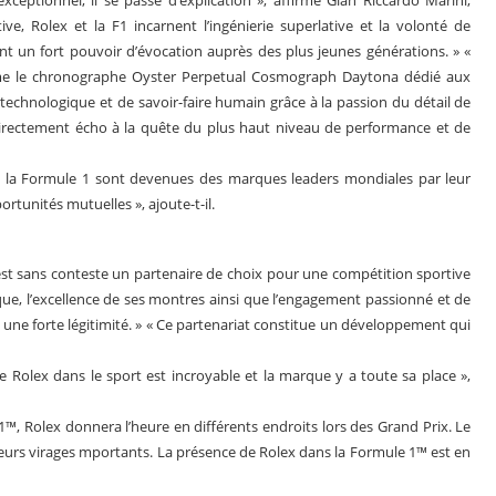
eptionnel, il se passe d’explication », affirme Gian Riccardo Marini,
ive, Rolex et la F1 incarnent l’ingénierie superlative et la volonté de
ont un fort pouvoir d’évocation auprès des plus jeunes générations. » «
 le chronographe Oyster Perpetual Cosmograph Daytona dédié aux
 technologique et de savoir-faire humain grâce à la passion du détail de
directement écho à la quête du plus haut niveau de performance et de
e la Formule 1 sont devenues des marques leaders mondiales par leur
rtunités mutuelles », ajoute-t-il.
st sans conteste un partenaire de choix pour une compétition sportive
e, l’excellence de ses montres ainsi que l’engagement passionné et de
 une forte légitimité. » « Ce partenariat constitue un développement qui
 de Rolex dans le sport est incroyable et la marque y a toute sa place »,
1™, Rolex donnera l’heure en différents endroits lors des Grand Prix. Le
usieurs virages mportants. La présence de Rolex dans la Formule 1™ est en