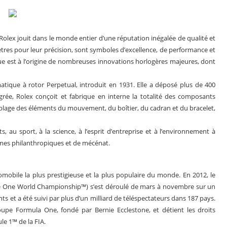
Rolex jouit dans le monde entier d’une réputation inégalée de qualité et
ètres pour leur précision, sont symboles d’excellence, de performance et
que est à l’origine de nombreuses innovations horlogères majeures, dont
ique à rotor Perpetual, introduit en 1931. Elle a déposé plus de 400
grée, Rolex conçoit et fabrique en interne la totalité des composants
semblage des éléments du mouvement, du boîtier, du cadran et du bracelet,
, au sport, à la science, à l’esprit d’entreprise et à l’environnement à
mmes philanthropiques et de mécénat.
mobile la plus prestigieuse et la plus populaire du monde. En 2012, le
 One World Championship™) s’est déroulé de mars à novembre sur un
ts et a été suivi par plus d’un milliard de téléspectateurs dans 187 pays.
pe Formula One, fondé par Bernie Ecclestone, et détient les droits
e 1™ de la FIA.