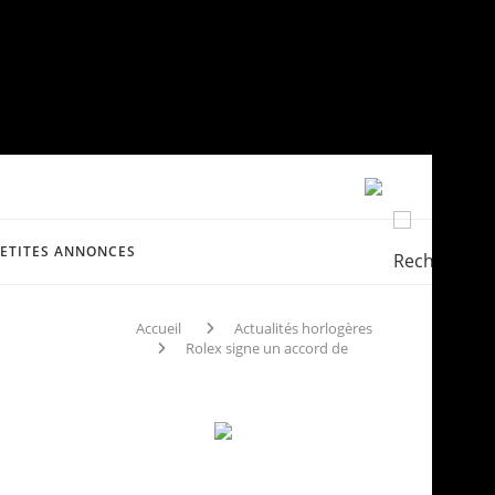
PETITES ANNONCES
Accueil
Actualités horlogères
Rolex signe un accord de