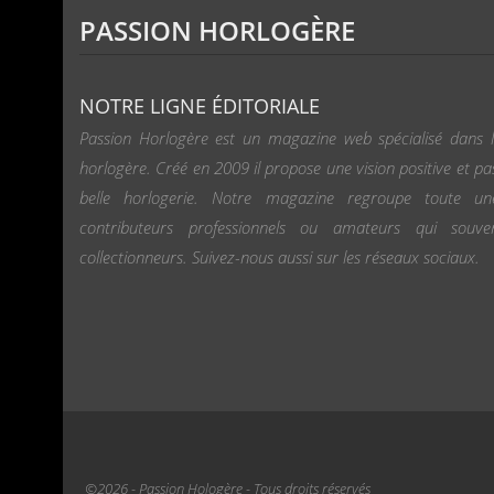
PASSION HORLOGÈRE
NOTRE LIGNE ÉDITORIALE
Passion Horlogère est un magazine web spécialisé dans l
horlogère. Créé en 2009 il propose une vision positive et pa
belle horlogerie. Notre magazine regroupe toute u
contributeurs professionnels ou amateurs qui souv
collectionneurs. Suivez-nous aussi sur les réseaux sociaux.
©2026 - Passion Hologère - Tous droits réservés