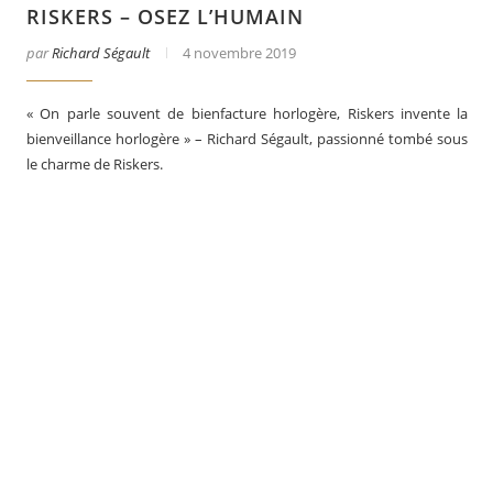
RISKERS – OSEZ L’HUMAIN
par
Richard Ségault
4 novembre 2019
« On parle souvent de bienfacture horlogère, Riskers invente la
bienveillance horlogère » – Richard Ségault, passionné tombé sous
le charme de Riskers.
ory Pons
La Santos de Cartier