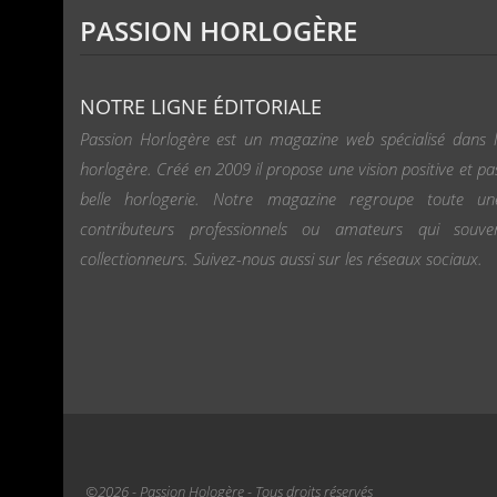
PASSION HORLOGÈRE
NOTRE LIGNE ÉDITORIALE
Passion Horlogère est un magazine web spécialisé dans l
horlogère. Créé en 2009 il propose une vision positive et pa
belle horlogerie. Notre magazine regroupe toute u
contributeurs professionnels ou amateurs qui souv
collectionneurs. Suivez-nous aussi sur les réseaux sociaux.
©2026 - Passion Hologère - Tous droits réservés