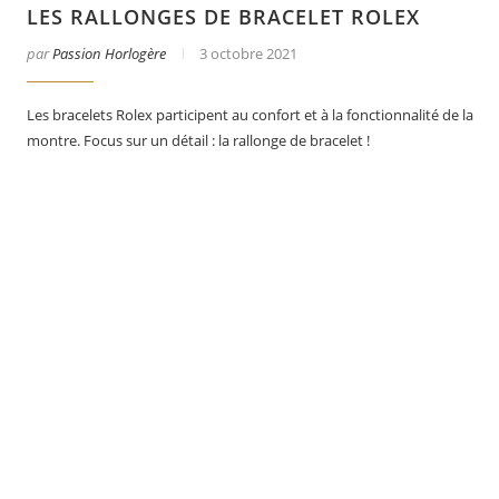
LES RALLONGES DE BRACELET ROLEX
par
Passion Horlogère
3 octobre 2021
Les bracelets Rolex participent au confort et à la fonctionnalité de la
montre. Focus sur un détail : la rallonge de bracelet !
er
Le business des montres en 2025