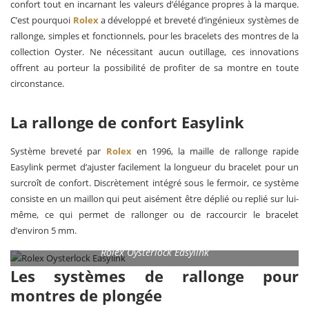
confort tout en incarnant les valeurs d’élégance propres à la marque.
C’est pourquoi
Rolex
a développé et breveté d’ingénieux systèmes de
rallonge, simples et fonctionnels, pour les bracelets des montres de la
collection Oyster. Ne nécessitant aucun outillage, ces innovations
offrent au porteur la possibilité de profiter de sa montre en toute
circonstance.
Bracelet
Bracelet
Oysterflex
Oyster
Bracelet President
La rallonge de confort Easylink
avec
avec
fermoir
fermoir Crownclasp
Oysterclasp
Système breveté par
Rolex
en 1996, la maille de rallonge rapide
Easylink permet d’ajuster facilement la longueur du bracelet pour un
surcroît de confort. Discrètement intégré sous le fermoir, ce système
consiste en un maillon qui peut aisément être déplié ou replié sur lui-
même, ce qui permet de rallonger ou de raccourcir le bracelet
d’environ 5 mm.
Rolex Oysterlock Easylink
Les systèmes de rallonge pour
montres de plongée