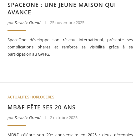
SPACEONE : UNE JEUNE MAISON QUI
AVANCE
par
Deva Le Grand
25 novembre 2025
SpaceOne développe son réseau international, présente ses
complications phares et renforce sa visibilité grâce à sa
participation au GPHG.
er
Le business des montres en 2025
ACTUALITÉS HORLOGÈRES
MB&F FÊTE SES 20 ANS
par
Deva Le Grand
2 octobre 2025
MB&F célèbre son 20e anniversaire en 2025 : deux décennies