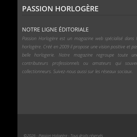
PASSION HORLOGÈRE
NOTRE LIGNE ÉDITORIALE
Passion Horlogère est un magazine web spécialisé dans l
horlogère. Créé en 2009 il propose une vision positive et pa
belle horlogerie. Notre magazine regroupe toute u
contributeurs professionnels ou amateurs qui souv
collectionneurs. Suivez-nous aussi sur les réseaux sociaux.
©2026 - Passion Hologère - Tous droits réservés