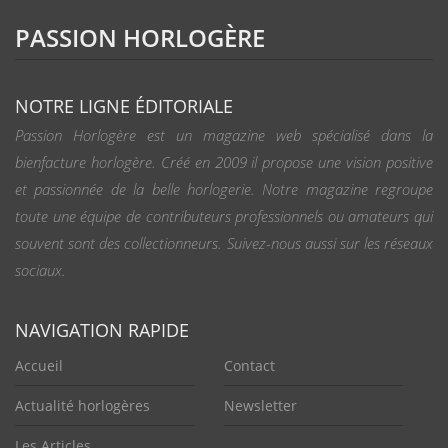
PASSION HORLOGÈRE
NOTRE LIGNE ÉDITORIALE
Passion Horlogère est un magazine web spécialisé dans la
bienfacture horlogère. Créé en 2009 il propose une vision positive
et passionnée de la belle horlogerie. Notre magazine regroupe
toute une équipe de contributeurs professionnels ou amateurs qui
souvent sont des collectionneurs. Suivez-nous aussi sur les réseaux
sociaux.
NAVIGATION RAPIDE
Accueil
Contact
Actualité horlogères
Newsletter
Les Articles