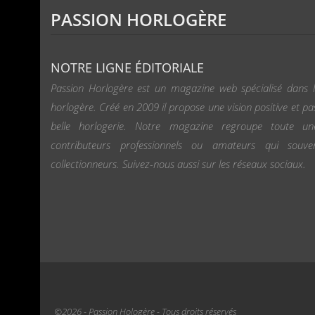
PASSION HORLOGÈRE
NOTRE LIGNE ÉDITORIALE
Passion Horlogère est un magazine web spécialisé dans l
horlogère. Créé en 2009 il propose une vision positive et pa
belle horlogerie. Notre magazine regroupe toute u
contributeurs professionnels ou amateurs qui souv
collectionneurs. Suivez-nous aussi sur les réseaux sociaux.
©2026 - Passion Hologère - Tous droits réservés