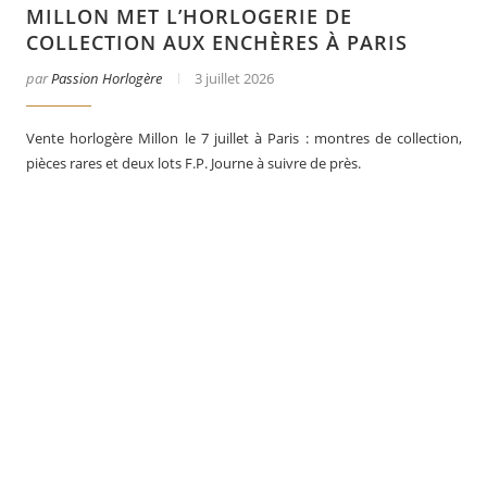
MILLON MET L’HORLOGERIE DE
COLLECTION AUX ENCHÈRES À PARIS
par
Passion Horlogère
3 juillet 2026
Vente horlogère Millon le 7 juillet à Paris : montres de collection,
pièces rares et deux lots F.P. Journe à suivre de près.
er
Le business des montres en 2025