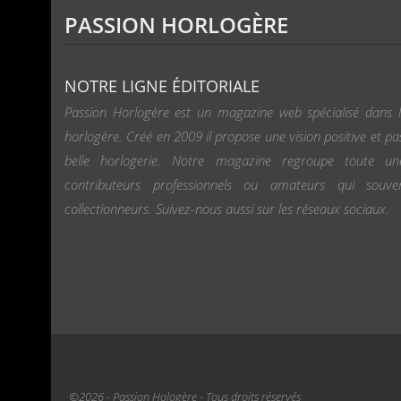
PASSION HORLOGÈRE
NOTRE LIGNE ÉDITORIALE
Passion Horlogère est un magazine web spécialisé dans l
horlogère. Créé en 2009 il propose une vision positive et pa
belle horlogerie. Notre magazine regroupe toute u
contributeurs professionnels ou amateurs qui souv
collectionneurs. Suivez-nous aussi sur les réseaux sociaux.
©2026 - Passion Hologère - Tous droits réservés