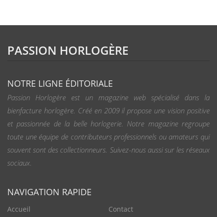
PASSION HORLOGÈRE
NOTRE LIGNE ÉDITORIALE
Passion Horlogère est un magazine web spécialisé dans la
bienfacture horlogère. Créé en 2009 il propose une vision positive
et passionnée de la belle horlogerie. Notre magazine regroupe
toute une équipe de contributeurs professionnels ou amateurs qui
souvent sont des collectionneurs. Suivez-nous aussi sur les réseaux
sociaux.
NAVIGATION RAPIDE
Accueil
Contact