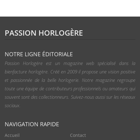
PASSION HORLOGÈRE
NOTRE LIGNE ÉDITORIALE
Passion Horlogère est un magazine web spécialisé dans la
bienfacture horlogère. Créé en 2009 il propose une vision positive
et passionnée de la belle horlogerie. Notre magazine regroupe
toute une équipe de contributeurs professionnels ou amateurs qui
souvent sont des collectionneurs. Suivez-nous aussi sur les réseaux
sociaux.
NAVIGATION RAPIDE
Accueil
Contact