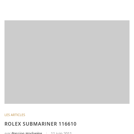
LES ARTICLES
ROLEX SUBMARINER 116610
par
Passion Horlogère
11 juin 2011