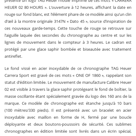
présente un logo TAG Heuer rhodié imprimé de ces mots « CARRERA
HEUER 02 80 HOURS ». L’ouverture à 12 heures, affichant la date en
rouge sur fond blanc, est l’élément phare de ce modèle ainsi qu’un clin
d’œil à la montre originale 3147N « Dato 45 », source d’inspiration de
ces nouveaux garde-temps. Cette touche de rouge se retrouve sur
l’aiguille laquée des secondes du chronographe au centre et sur les
lignes de mouvement dans le compteur à 3 heures. Le cadran est
protégé par une glace saphir bombée et biseautée avec traitement
antireflet.
Le fond vissé en acier inoxydable de ce chronographe TAG Heuer
Carrera Sport est gravé de ces mots « ONE OF 1860 », rappelant son
statut d’édition limitée. Le mouvement de manufacture Calibre Heuer
02 est visible à travers la glace saphir protégeant le fond de boîtier, la
masse oscillante étant spécialement gravée du logo des 160 ans de la
marque. Ce modèle de chronographe est étanche jusqu’à 10 bars
(100 mètres/330 pieds). Il est présenté avec un bracelet en acier
inoxydable avec maillon en forme de H, fermé par une boucle
déployante et deux boutons-poussoirs de sécurité. Ces sublimes
chronographes en édition limitée sont livrés dans un écrin spécial,