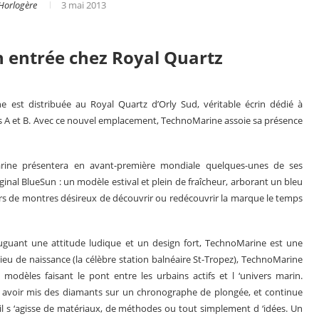
Horlogère
3 mai 2013
 entrée chez Royal Quartz
 est distribuée au Royal Quartz d’Orly Sud, véritable écrin dédié à
lls A et B. Avec ce nouvel emplacement, TechnoMarine assoie sa présence
rine présentera en avant-première mondiale quelques-unes de ses
ginal BlueSun : un modèle estival et plein de fraîcheur, arborant un bleu
rs de montres désireux de découvrir ou redécouvrir la marque le temps
er
Le business des montres en 2025
uant une attitude ludique et un design fort, TechnoMarine est une
u de naissance (la célèbre station balnéaire St-Tropez), TechnoMarine
modèles faisant le pont entre les urbains actifs et l ‘univers marin.
à avoir mis des diamants sur un chronographe de plongée, et continue
‘il s ‘agisse de matériaux, de méthodes ou tout simplement d ‘idées. Un