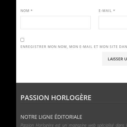
NOM
*
E-MAIL
*
ENREGISTRER MON NOM, MON E-MAIL ET MON SITE DA
PASSION HORLOGÈRE
NOTRE LIGNE ÉDITORIALE
Passion Horlogère est un magazine web spécialisé dans l