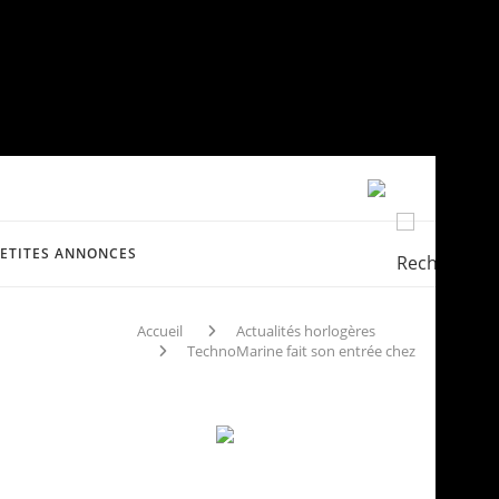
PETITES ANNONCES
Accueil
Actualités horlogères
TechnoMarine fait son entrée chez