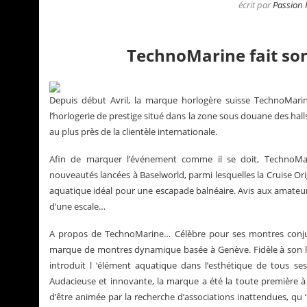
écrit par
Passion 
TechnoMarine fait son
Depuis début Avril, la marque horlogère suisse TechnoMarine
l’horlogerie de prestige situé dans la zone sous douane des ha
au plus près de la clientèle internationale.
Afin de marquer l’événement comme il se doit, TechnoMa
nouveautés lancées à Baselworld, parmi lesquelles la Cruise Ori
aquatique idéal pour une escapade balnéaire. Avis aux amateu
d’une escale…
tualités de Grégory Pons
La Santos de Carti
A propos de TechnoMarine… Célèbre pour ses montres conjug
marque de montres dynamique basée à Genève. Fidèle à son lie
introduit l ‘élément aquatique dans l’esthétique de tous ses 
Audacieuse et innovante, la marque a été la toute première 
d’être animée par la recherche d’associations inattendues, qu 