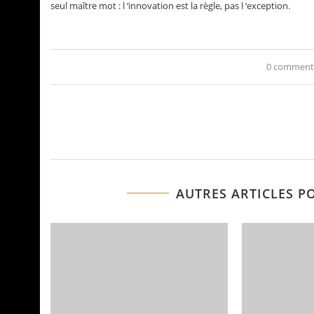
seul maître mot : l ‘innovation est la règle, pas l ‘exception.
0 comment
AUTRES ARTICLES P