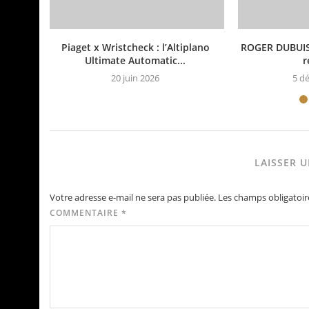
Piaget x Wristcheck : l’Altiplano
ROGER DUBUIS 
Ultimate Automatic...
r
20 juin 2026
5 d
LAISSER 
Votre adresse e-mail ne sera pas publiée.
Les champs obligatoir
COMMENTAIRE
*