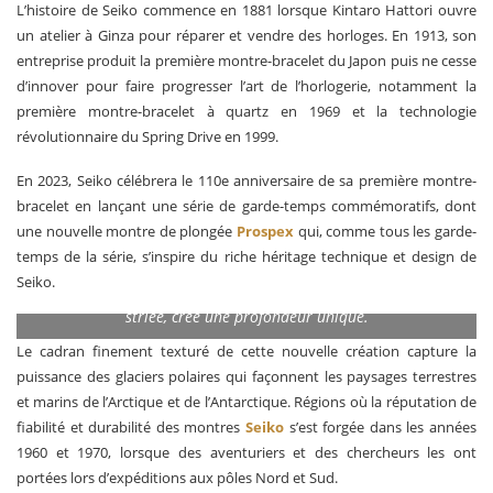
L’histoire de Seiko commence en 1881 lorsque Kintaro Hattori ouvre
un atelier à Ginza pour réparer et vendre des horloges. En 1913, son
entreprise produit la première montre-bracelet du Japon puis ne cesse
d’innover pour faire progresser l’art de l’horlogerie, notamment la
première montre-bracelet à quartz en 1969 et la technologie
révolutionnaire du Spring Drive en 1999.
En 2023, Seiko célébrera le 110e anniversaire de sa première montre-
bracelet en lançant une série de garde-temps commémoratifs, dont
une nouvelle montre de plongée
Prospex
qui, comme tous les garde-
temps de la série, s’inspire du riche héritage technique et design de
La couleur blanche argentée du cadran, combinée à sa délicate
Seiko.
texture
striée, crée une profondeur unique.
Le cadran finement texturé de cette nouvelle création capture la
puissance des glaciers polaires qui façonnent les paysages terrestres
et marins de l’Arctique et de l’Antarctique. Régions où la réputation de
fiabilité et durabilité des montres
Seiko
s’est forgée dans les années
1960 et 1970, lorsque des aventuriers et des chercheurs les ont
portées lors d’expéditions aux pôles Nord et Sud.