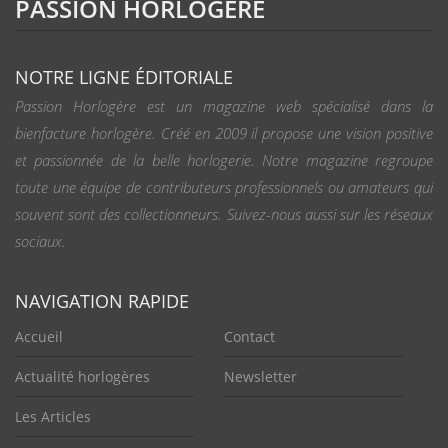
PASSION HORLOGÈRE
NOTRE LIGNE ÉDITORIALE
Passion Horlogère est un magazine web spécialisé dans la
bienfacture horlogère. Créé en 2009 il propose une vision positive
et passionnée de la belle horlogerie. Notre magazine regroupe
toute une équipe de contributeurs professionnels ou amateurs qui
souvent sont des collectionneurs. Suivez-nous aussi sur les réseaux
sociaux.
NAVIGATION RAPIDE
Accueil
Contact
Actualité horlogères
Newsletter
Les Articles