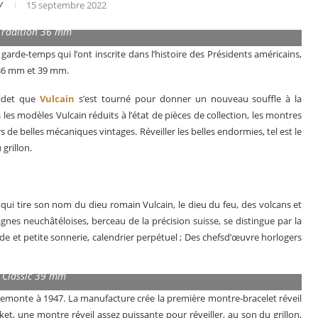
V
15 septembre 2022
 Tradition 36 mm
 garde-temps qui l’ont inscrite dans l’histoire des Présidents américains,
n 36 mm et 39 mm.
aidet que
Vulcain
s’est tourné pour donner un nouveau souffle à la
 les modèles Vulcain réduits à l’état de pièces de collection, les montres
s de belles mécaniques vintages. Réveiller les belles endormies, tel est le
grillon.
e qui tire son nom du dieu romain Vulcain, le dieu du feu, des volcans et
nes neuchâtéloises, berceau de la précision suisse, se distingue par la
des montres en 2025
Les grandes complication
de et petite sonnerie, calendrier perpétuel ; Des chefsd’œuvre horlogers
t Classic 39 mm
emonte à 1947. La manufacture crée la première montre-bracelet réveil
et, une montre réveil assez puissante pour réveiller, au son du grillon,