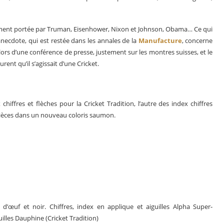
mment portée par Truman, Eisenhower, Nixon et Johnson, Obama… Ce qui
necdote, qui est restée dans les annales de la
Manufacture
, concerne
 lors d’une conférence de presse, justement sur les montres suisses, et le
ent qu’il s’agissait d’une Cricket.
iffres et flèches pour la Cricket Tradition, l’autre des index chiffres
0 pièces dans un nouveau coloris saumon.
 d’œuf et noir. Chiffres, index en applique et aiguilles Alpha Super-
uilles Dauphine (Cricket Tradition)