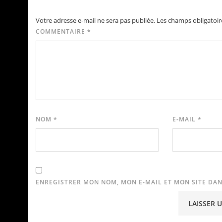
Votre adresse e-mail ne sera pas publiée.
Les champs obligatoir
COMMENTAIRE
*
NOM
*
E-MAIL
*
ENREGISTRER MON NOM, MON E-MAIL ET MON SITE DA