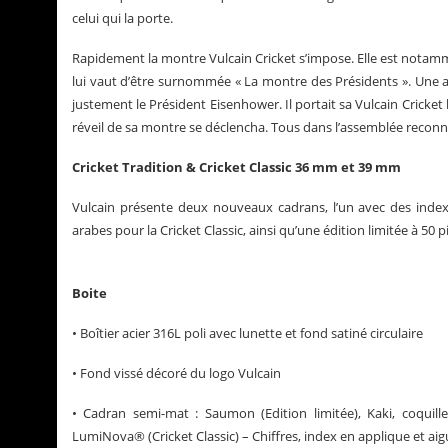
celui qui la porte.
Rapidement la montre Vulcain Cricket s’impose. Elle est nota
lui vaut d’être surnommée « La montre des Présidents ». Une a
justement le Président Eisenhower. Il portait sa Vulcain Cricket
réveil de sa montre se déclencha. Tous dans l’assemblée reconnur
Cricket Tradition & Cricket Classic 36 mm et 39 mm
Vulcain présente deux nouveaux cadrans, l’un avec des index ch
arabes pour la Cricket Classic, ainsi qu’une édition limitée à 5
Boite
• Boîtier acier 316L poli avec lunette et fond satiné circulaire
• Fond vissé décoré du logo Vulcain
• Cadran semi-mat : Saumon (Edition limitée), Kaki, coquille
LumiNova® (Cricket Classic) – Chiffres, index en applique et aig