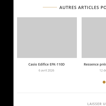
AUTRES ARTICLES P
Casio Edifice EFK-110D
Ressence prés
6 avril 2026
12 d
LAISSER 