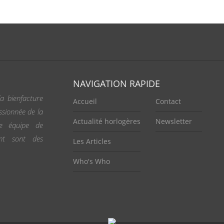
NAVIGATION RAPIDE
a bienfacture
Accueil
Contact
ssionnée de la
Actualité horlogères
Newsletter
ne équipe de
ent sont des
Les Articles
Who's Who