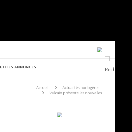
PETITES ANNONCES
Accueil
Actualités horlogères
Vulcain présente les nouvelles