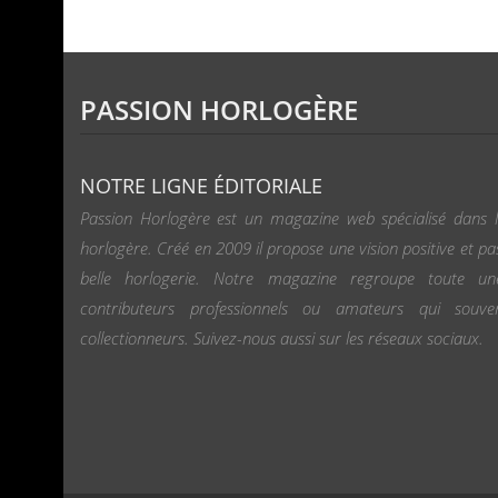
PASSION HORLOGÈRE
NOTRE LIGNE ÉDITORIALE
Passion Horlogère est un magazine web spécialisé dans l
horlogère. Créé en 2009 il propose une vision positive et pa
belle horlogerie. Notre magazine regroupe toute u
contributeurs professionnels ou amateurs qui souv
collectionneurs. Suivez-nous aussi sur les réseaux sociaux.