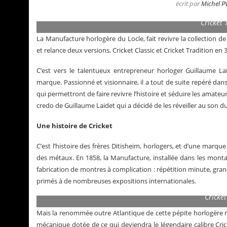
écrit par
Michel P
Cricket
La Manufacture horlogère du Locle, fait revivre la collection de
et relance deux versions, Cricket Classic et Cricket Tradition e
C’est vers le talentueux entrepreneur horloger Guillaume L
marque. Passionné et visionnaire, il a tout de suite repéré dans
qui permettront de faire revivre l’histoire et séduire les amateur
credo de Guillaume Laidet qui a décidé de les réveiller au son du 
Une histoire de Cricket
C’est l’histoire des frères Ditisheim, horlogers, et d’une marqu
des métaux. En 1858, la Manufacture, installée dans les montag
La Santos de Cartier
Le business 
fabrication de montres à complication : répétition minute, gran
primés à de nombreuses expositions internationales.
Cricke
Mais la renommée outre Atlantique de cette pépite horlogère r
mécanique dotée de ce qui deviendra le légendaire calibre Crick