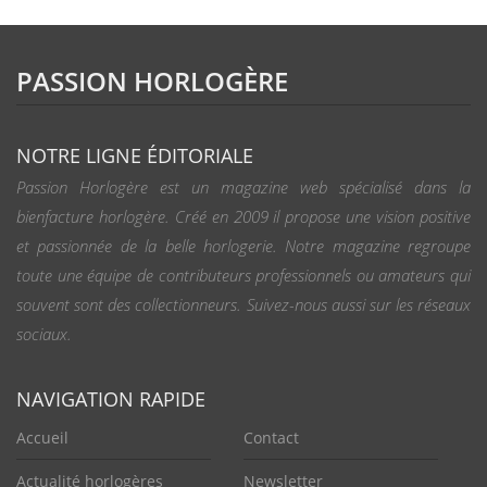
PASSION HORLOGÈRE
NOTRE LIGNE ÉDITORIALE
Passion Horlogère est un magazine web spécialisé dans la
bienfacture horlogère. Créé en 2009 il propose une vision positive
et passionnée de la belle horlogerie. Notre magazine regroupe
toute une équipe de contributeurs professionnels ou amateurs qui
souvent sont des collectionneurs. Suivez-nous aussi sur les réseaux
sociaux.
NAVIGATION RAPIDE
Accueil
Contact
Actualité horlogères
Newsletter