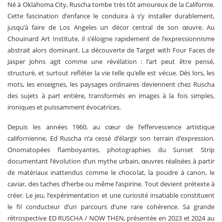
Né à Oklahoma City, Ruscha tombe très tôt amoureux de la Californie.
Cette fascination d’enfance le conduira à s’y installer durablement,
jusqu’à faire de Los Angeles un décor central de son œuvre. Au
Chouinard Art Institute, il s’éloigne rapidement de l’expressionnisme
abstrait alors dominant. La découverte de Target with Four Faces de
Jasper Johns agit comme une révélation : l’art peut être pensé,
structuré, et surtout refléter la vie telle qu’elle est vécue. Dès lors, les
mots, les enseignes, les paysages ordinaires deviennent chez Ruscha
des sujets à part entière, transformés en images à la fois simples,
ironiques et puissamment évocatrices.
Depuis les années 1960, au cœur de l’effervescence artistique
californienne, Ed Ruscha n’a cessé d’élargir son terrain d’expression.
Onomatopées flamboyantes, photographies du Sunset Strip
documentant l’évolution d’un mythe urbain, œuvres réalisées à partir
de matériaux inattendus comme le chocolat, la poudre à canon, le
caviar, des taches d’herbe ou même l’aspirine. Tout devient prétexte à
créer. Le jeu, l’expérimentation et une curiosité insatiable constituent
le fil conducteur d’un parcours d’une rare cohérence. Sa grande
rétrospective ED RUSCHA / NOW THEN, présentée en 2023 et 2024 au