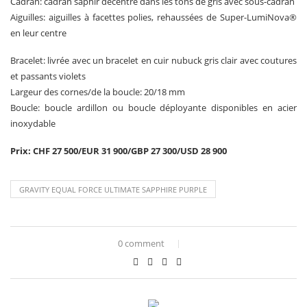
Cadran: cadran saphir décentré dans les tons de gris avec sous-cadran
Aiguilles: aiguilles à facettes polies, rehaussées de Super-LumiNova®
en leur centre
Bracelet: livrée avec un bracelet en cuir nubuck gris clair avec coutures
et passants violets
Largeur des cornes/de la boucle: 20/18 mm
Boucle: boucle ardillon ou boucle déployante disponibles en acier
inoxydable
Prix: CHF 27 500/EUR 31 900/GBP 27 300/USD 28 900
GRAVITY EQUAL FORCE ULTIMATE SAPPHIRE PURPLE
0 comment