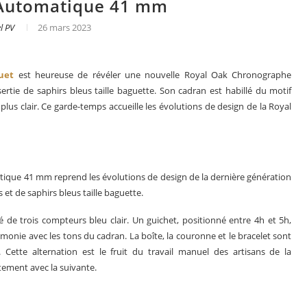
Automatique 41 mm
l PV
26 mars 2023
uet
est heureuse de révéler une nouvelle Royal Oak Chronographe
rtie de saphirs bleus taille baguette. Son cadran est habillé du motif
lus clair. Ce garde-temps accueille les évolutions de design de la Royal
ique 41 mm reprend les évolutions de design de la dernière génération
 et de saphirs bleus taille baguette.
é de trois compteurs bleu clair. Un guichet, positionné entre 4h et 5h,
es en 2025
Les grandes complications
rmonie avec les tons du cadran. La boîte, la couronne et le bracelet sont
 Cette alternation est le fruit du travail manuel des artisans de la
itement avec la suivante.