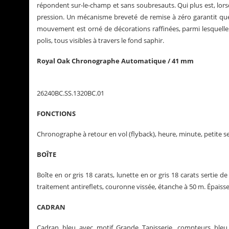
répondent sur-le-champ et sans soubresauts. Qui plus est, lorsq
pression. Un mécanisme breveté de remise à zéro garantit que c
mouvement est orné de décorations raffinées, parmi lesquelles l
polis, tous visibles à travers le fond saphir.
Royal Oak Chronographe Automatique / 41 mm
26240BC.SS.1320BC.01
FONCTIONS
Chronographe à retour en vol (flyback), heure, minute, petite s
BOÎTE
Boîte en or gris 18 carats, lunette en or gris 18 carats sertie de
traitement antireflets, couronne vissée, étanche à 50 m. Épaisse
CADRAN
Cadran bleu avec motif Grande Tapisserie, compteurs bleu c