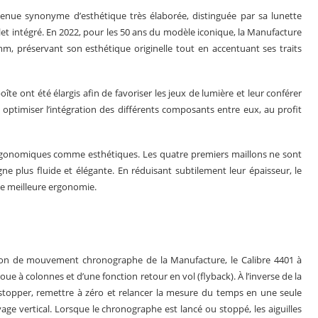
enue synonyme d’esthétique très élaborée, distinguée par sa lunette
et intégré. En 2022, pour les 50 ans du modèle iconique, la Manufacture
m, préservant son esthétique originelle tout en accentuant ses traits
boîte ont été élargis afin de favoriser les jeux de lumière et leur conférer
 optimiser l’intégration des différents composants entre eux, au profit
 ergonomiques comme esthétiques. Les quatre premiers maillons ne sont
ne plus fluide et élégante. En réduisant subtilement leur épaisseur, le
une meilleure ergonomie.
ion de mouvement chronographe de la Manufacture, le Calibre 4401 à
e à colonnes et d’une fonction retour en vol (flyback). À l’inverse de la
stopper, remettre à zéro et relancer la mesure du temps en une seule
ge vertical. Lorsque le chronographe est lancé ou stoppé, les aiguilles