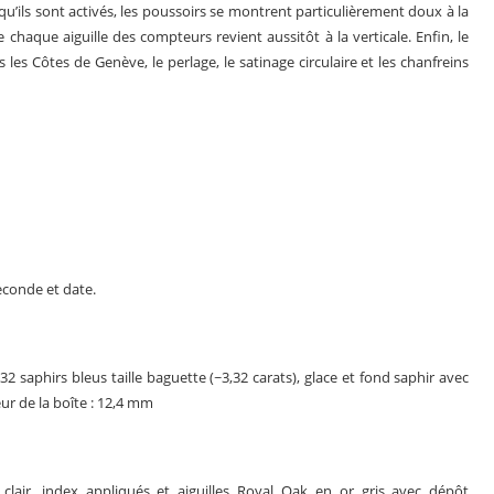
u’ils sont activés, les poussoirs se montrent particulièrement doux à la
haque aiguille des compteurs revient aussitôt à la verticale. Enfin, le
es Côtes de Genève, le perlage, le satinage circulaire et les chanfreins
econde et date.
 32 saphirs bleus taille baguette (~3,32 carats), glace et fond saphir avec
ur de la boîte : 12,4 mm
lair, index appliqués et aiguilles Royal Oak en or gris avec dépôt