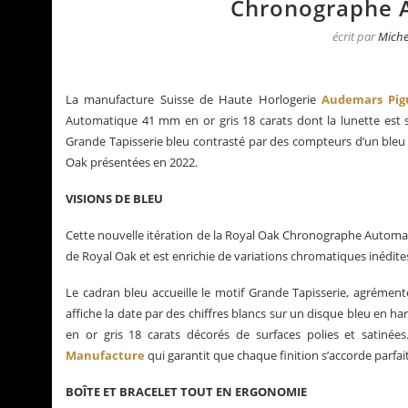
Chronographe 
écrit par
Miche
La manufacture Suisse de Haute Horlogerie
Audemars Pig
Automatique 41 mm en or gris 18 carats dont la lunette est se
Grande Tapisserie bleu contrasté par des compteurs d’un bleu p
Oak présentées en 2022.
VISIONS DE BLEU
Cette nouvelle itération de la Royal Oak Chronographe Automat
de Royal Oak et est enrichie de variations chromatiques inédites
Le cadran bleu accueille le motif Grande Tapisserie, agrément
La Santos de Cartier
Le business des montr
affiche la date par des chiffres blancs sur un disque bleu en ha
en or gris 18 carats décorés de surfaces polies et satinées.
Manufacture
qui garantit que chaque finition s’accorde parfa
BOÎTE ET BRACELET TOUT EN ERGONOMIE