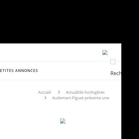
PETITES ANNONCES
Accueil
Actualités horlogères
Audemars Piguet présente une