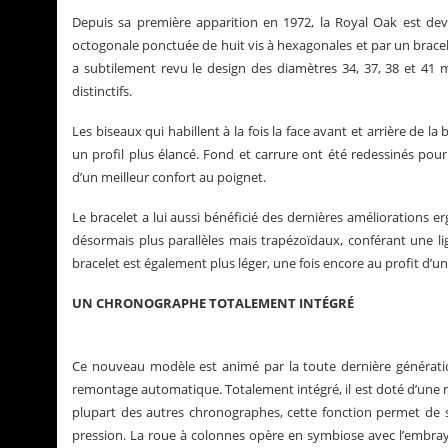
Depuis sa première apparition en 1972, la Royal Oak est dev
octogonale ponctuée de huit vis à hexagonales et par un bracel
a subtilement revu le design des diamètres 34, 37, 38 et 41 m
distinctifs.
Les biseaux qui habillent à la fois la face avant et arrière de la 
un profil plus élancé. Fond et carrure ont été redessinés pour
d’un meilleur confort au poignet.
Le bracelet a lui aussi bénéficié des dernières améliorations
désormais plus parallèles mais trapézoïdaux, conférant une lig
bracelet est également plus léger, une fois encore au profit d’
UN CHRONOGRAPHE TOTALEMENT INTÉGRÉ
Ce nouveau modèle est animé par la toute dernière générat
remontage automatique. Totalement intégré, il est doté d’une rou
plupart des autres chronographes, cette fonction permet de 
pression. La roue à colonnes opère en symbiose avec l’embraya