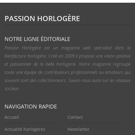
PASSION HORLOGÈRE
NOTRE LIGNE ÉDITORIALE
Passion Horlogère est un magazine web spécialisé dans la
bienfacture horlogère. Créé en 2009 il propose une vision positive
et passionnée de la belle horlogerie. Notre magazine regroupe
toute une équipe de contributeurs professionnels ou amateurs qui
souvent sont des collectionneurs. Suivez-nous aussi sur les réseaux
sociaux.
NAVIGATION RAPIDE
Accueil
Contact
Actualité horlogères
Newsletter