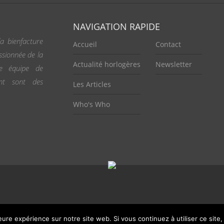
NAVIGATION RAPIDE
a bienfacture
Accueil
Contact
ssionnée de la
Actualité horlogères
Newsletter
ne équipe de
ent sont des
Les Articles
Who's Who
leure expérience sur notre site web. Si vous continuez à utiliser ce sit