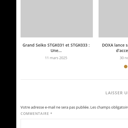
Grand Seiko STGK031 et STGK033 :
DOXA lance s
Une...
d’acce
11 mars 2025
30 n
LAISSER 
Votre adresse e-mail ne sera pas publiée.
Les champs obligatoir
COMMENTAIRE
*