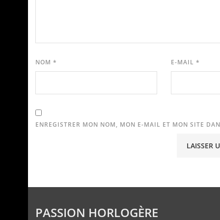
NOM
*
E-MAIL
*
ENREGISTRER MON NOM, MON E-MAIL ET MON SITE DA
PASSION HORLOGÈRE