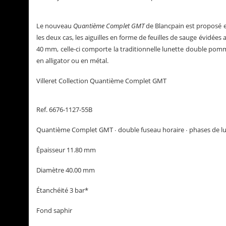
Le nouveau
Quantième Complet GMT
de Blancpain est proposé e
les deux cas, les aiguilles en forme de feuilles de sauge évidées 
40 mm, celle-ci comporte la traditionnelle lunette double pomm
en alligator ou en métal.
Villeret Collection Quantième Complet GMT
Ref. 6676-1127-55B
Quantième Complet GMT ∙ double fuseau horaire ∙ phases de lun
Épaisseur 11.80 mm
Diamètre 40.00 mm
Étanchéité 3 bar*
Fond saphir