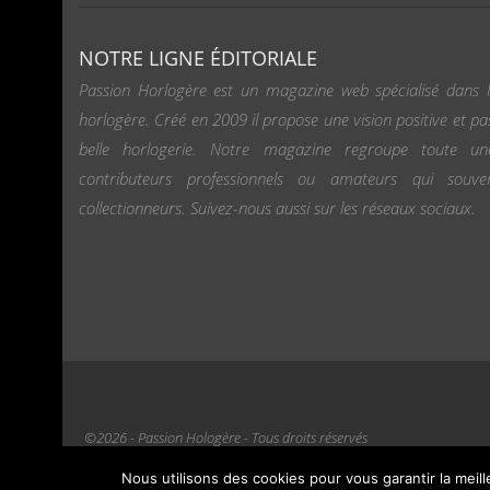
NOTRE LIGNE ÉDITORIALE
Passion Horlogère est un magazine web spécialisé dans l
horlogère. Créé en 2009 il propose une vision positive et pa
belle horlogerie. Notre magazine regroupe toute u
contributeurs professionnels ou amateurs qui souv
collectionneurs. Suivez-nous aussi sur les réseaux sociaux.
©2026 - Passion Hologère - Tous droits réservés
Nous utilisons des cookies pour vous garantir la meil