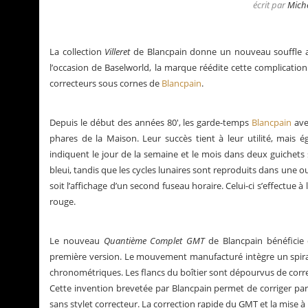
écrit par
Mich
La collection
Villeret
de Blancpain donne un nouveau souffle 
l’occasion de Baselworld, la marque réédite cette complicati
correcteurs sous cornes de
Blancpain
.
Depuis le début des années 80′, les garde-temps
Blancpain
ave
phares de la Maison. Leur succès tient à leur utilité, mais 
indiquent le jour de la semaine et le mois dans deux guichets si
bleui, tandis que les cycles lunaires sont reproduits dans une o
soit l’affichage d’un second fuseau horaire. Celui-ci s’effectue 
rouge.
ualités de Grégory Pons
La Santos de Cartie
Le nouveau
Quantième Complet GMT
de Blancpain bénéficie
première version. Le mouvement manufacturé intègre un spiral
chronométriques. Les flancs du boîtier sont dépourvus de correc
Cette invention brevetée par Blancpain permet de corriger par s
sans stylet correcteur. La correction rapide du GMT et la mise à 