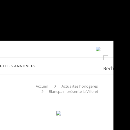
PETITES ANNONCES
Accueil
Actualités horlogères
Blancpain présente la Villeret