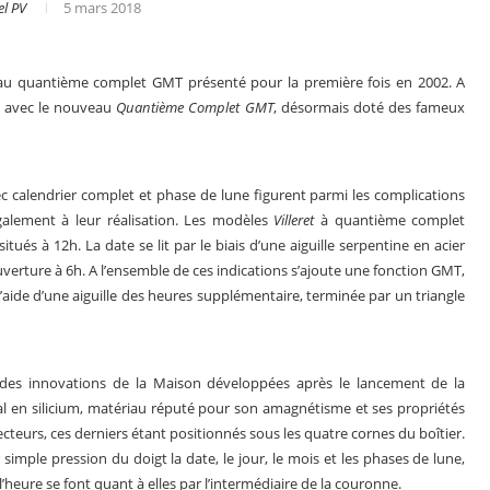
el PV
5 mars 2018
au quantième complet GMT présenté pour la première fois en 2002. A
on avec le nouveau
Quantième Complet GMT
, désormais doté des fameux
c calendrier complet et phase de lune figurent parmi les complications
également à leur réalisation. Les modèles
Villeret
à quantième complet
tués à 12h. La date se lit par le biais d’une aiguille serpentine en acier
uverture à 6h. A l’ensemble de ces indications s’ajoute une fonction GMT,
à l’aide d’une aiguille des heures supplémentaire, terminée par un triangle
r
Le business des montres en 2025
 des innovations de la Maison développées après le lancement de la
 en silicium, matériau réputé pour son amagnétisme et ses propriétés
teurs, ces derniers étant positionnés sous les quatre cornes du boîtier.
imple pression du doigt la date, le jour, le mois et les phases de lune,
l’heure se font quant à elles par l’intermédiaire de la couronne.