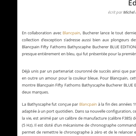
Ed
écrit par
Michel
En collaboration avec
Blancpain
, Bucherer lance le tout der
collection d’exception s’adresse aussi bien aux plongeurs d
Blancpain Fifty Fathoms Bathyscaphe Bucherer BLUE EDITIONS 
presque entièrement en bleu, qui fut présentée pour la première
Déjà unis par un partenariat couronné de succès ainsi que p
en outre un amour pour la couleur bleue. Pour Blancpain, cett
montre Blancpain Fifty Fathoms Bathyscaphe Bucherer BLUE E
deux marques.
lités de Grégory Pons
La Santos de Cartier
La Bathyscaphe fut conçue par
Blancpain
à la fin des années 1
adaptée à un port quotidien. Dans sa nouvelle configuration, ce
la vie, est animé par un calibre de manufacture (calibre F385) 
(5 Hz). Il est doté d’un mécanisme de chronographe commandé 
permet de remettre le chronographe à zéro et de le relancer en