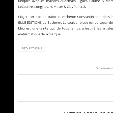
uniques avec les maisons Audemars Piguet, Baume & Mercier
LeCoultre, Longines, H. Moser & Cie., Panerai,
Piaget, TAG Heuer, Tudor et Vacheron Constantin sont nées l
BLUE EDITIONS de Bucherer. La couleur bleue est au coeur de la 
bleu est une teinte qui, de tous temps, a inspiré les artis
emblématique de la marque.
FIFTY FATHOMS
0 comment