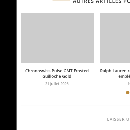
AUTRES ARTICLES P
Chronoswiss Pulse GMT Frosted
Ralph Lauren ré
Guilloche Gold
emblé
31 juillet 2026
1
LAISSER 