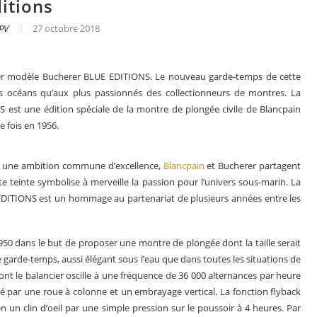
itions
 PV
27 octobre 2018
nier modèle Bucherer BLUE EDITIONS. Le nouveau garde-temps de cette
es océans qu’aux plus passionnés des collectionneurs de montres. La
est une édition spéciale de la montre de plongée civile de Blancpain
 fois en 1956.
ar une ambition commune d’excellence,
Blancpain
et Bucherer partagent
e teinte symbolise à merveille la passion pour l’univers sous-marin. La
DITIONS est un hommage au partenariat de plusieurs années entre les
Le business des montres en 2025
950 dans le but de proposer une montre de plongée dont la taille serait
 garde-temps, aussi élégant sous l’eau que dans toutes les situations de
dont le balancier oscille à une fréquence de 36 000 alternances par heure
par une roue à colonne et un embrayage vertical. La fonction flyback
 un clin d’oeil par une simple pression sur le poussoir à 4 heures. Par