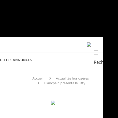
PETITES ANNONCES
Accueil
Actualités horlogères
Blancpain présente la Fifty