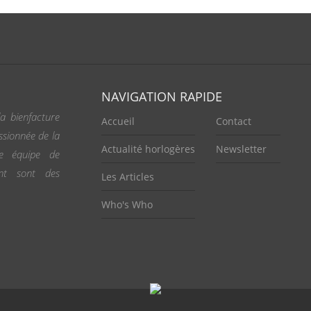
NAVIGATION RAPIDE
a bienfacture
Accueil
Contact
ssionnée de la
Actualité horlogères
Newsletter
ne équipe de
ent sont des
Les Articles
Who's Who