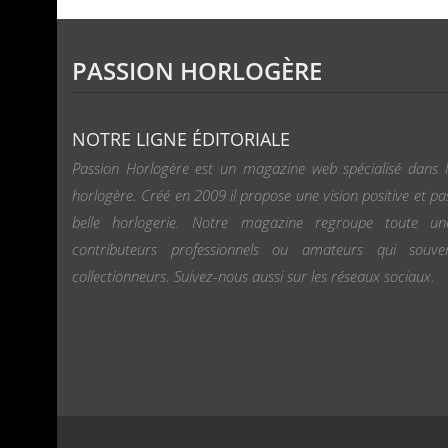
PASSION HORLOGÈRE
NOTRE LIGNE ÉDITORIALE
Passion Horlogère est un magazine web spécialisé dans l
horlogère. Créé en 2009 il propose une vision positive et pa
belle horlogerie. Notre magazine regroupe toute u
contributeurs professionnels ou amateurs qui souv
collectionneurs. Suivez-nous aussi sur les réseaux sociaux.