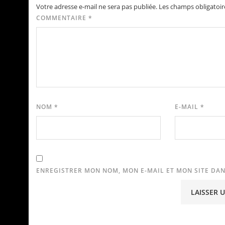
Votre adresse e-mail ne sera pas publiée.
Les champs obligatoir
COMMENTAIRE
*
NOM
*
E-MAIL
*
ENREGISTRER MON NOM, MON E-MAIL ET MON SITE DA