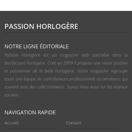
PASSION HORLOGÈRE
NOTRE LIGNE ÉDITORIALE
Passion Horlogère est un magazine web spécialisé dans la
bienfacture horlogère. Créé en 2009 il propose une vision positive
et passionnée de la belle horlogerie. Notre magazine regroupe
toute une équipe de contributeurs professionnels ou amateurs qui
souvent sont des collectionneurs. Suivez-nous aussi sur les réseaux
sociaux.
NAVIGATION RAPIDE
Accueil
Contact