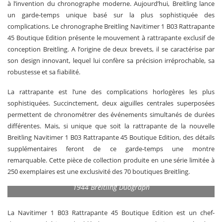
à l’invention du chronographe moderne. Aujourd’hui, Breitling lance
un garde-temps unique basé sur la plus sophistiquée des
complications. Le chrono­graphe Breitling Navitimer 1 B03 Rattrapante
45 Boutique Edition présente le mouvement à rattrapante exclusif de
conception Breitling. A l’origine de deux brevets, il se caractérise par
son design innovant, lequel lui confère sa précision irréprochable, sa
robustesse et sa fiabilité.
La rattrapante est l’une des complications horlogères les plus
sophistiquées. Succinctement, deux aiguilles centrales superposées
permettent de chronométrer des événements simultanés de durées
différentes. Mais, si unique que soit la rattrapante de la nouvelle
Breitling Navitimer 1 B03 Rattrapante 45 Boutique Edition, des détails
supplémentaires feront de ce garde-temps une montre
remarquable. Cette pièce de collection produite en une série limitée à
250 exemplaires est une exclusivité des 70 boutiques Breitling.
1944 Breitling Duograph
La Navitimer 1 B03 Rattrapante 45 Boutique Edition est un chef-