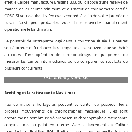
effet le Calibre manufacture Breitling B03, qui dispose d’une réserve de
marche de 70 heures minimum et du statut de chronomètre certifié
COSC. Si vous souhaitiez l’enlever vendredi à la fin de votre journée de
travail (c’est peu probable), vous la retrou­veriez parfaitement
opérationnelle lundi matin.
Le poussoir de rattrapante logé dans la couronne située à 3 heures
sert à arrêter et à relancer la rattra­pante aussi souvent que souhaité
au cours d’une opé­ration de chronométrage, ce qui permet de
mesurer les temps intermédiaires ou de comparer les résultats de
plusieurs concurrents.
1952 Breitling Navitimer
Breitling et la rattrapante Navitimer
Peu de maisons horlogères peuvent se vanter de posséder leurs
propres mouvements de chrono­graphes mécaniques. Elles sont
encore moins nombreuses à proposer un chronographe à rattra­pante
conçu et mis au point en interne. Avec le lance­ment du Calibre
manufacture Breitling B03, Breitling assoit une nouvelle fois sa