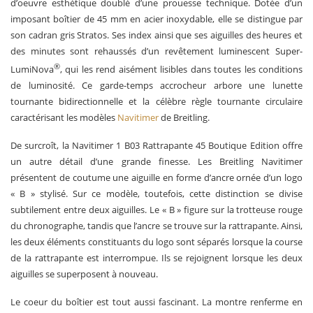
d’oeuvre esthétique doublé d’une prouesse technique. Dotée d’un
imposant boîtier de 45 mm en acier inoxydable, elle se distingue par
son cadran gris Stratos. Ses index ainsi que ses aiguilles des heures et
des minutes sont rehaussés d’un revêtement luminescent Super-
®
LumiNova
, qui les rend aisément lisibles dans toutes les conditions
de luminosité. Ce garde-temps accrocheur arbore une lunette
tournante bidirectionnelle et la célèbre règle tournante circulaire
caractérisant les modèles
Navitimer
de Breitling.
De surcroît, la Navitimer 1 B03 Rattrapante 45 Boutique Edition offre
un autre détail d’une grande finesse. Les Breitling Navitimer
présentent de coutume une aiguille en forme d’ancre ornée d’un logo
« B » stylisé. Sur ce modèle, toutefois, cette distinction se divise
subtilement entre deux aiguilles. Le « B » figure sur la trotteuse rouge
du chronographe, tandis que l’ancre se trouve sur la rattrapante. Ainsi,
les deux éléments constituants du logo sont séparés lorsque la course
de la rattrapante est interrompue. Ils se rejoignent lorsque les deux
aiguilles se superposent à nouveau.
Le coeur du boîtier est tout aussi fascinant. La montre renferme en