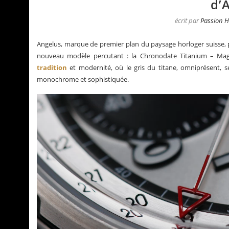
d’
écrit par
Passion H
Angelus, marque de premier plan du paysage horloger suisse, p
nouveau modèle percutant : la Chronodate Titanium – Magnet
tradition
et modernité, où le gris du titane, omniprésent, 
monochrome et sophistiquée.
a Santos de Cartier
Le business des montres