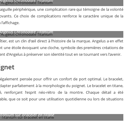
l’Angelus Chronodate Titanium
iguille périphérique, une complication rare qui témoigne de la volonté
ants. Ce choix de complications renforce le caractère unique de la
l’affichage.
l’Angelus Chronodate Titanium
ier, est un clin d’œil direct à l’histoire de la marque. Angelus a en effet
tant une étoile évoquant une cloche, symbole des premières créations de
ent d’Angelus à préserver son identité tout en se tournant vers l’avenir.
ignet
également pensée pour offrir un confort de port optimal. Le bracelet,
dapter parfaitement à la morphologie du poignet. Le bracelet en titane,
, renforçant l’esprit néo-rétro de la montre. Chaque détail a été
e, que ce soit pour une utilisation quotidienne ou lors de situations
tanium sur bracelet en titane