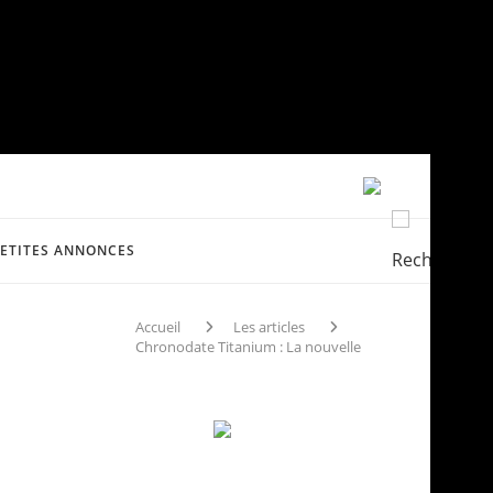
PETITES ANNONCES
Accueil
Les articles
Chronodate Titanium : La nouvelle