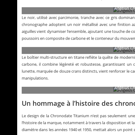
Angelus C
Le noir, utilisé avec parcimonie, tranche avec ce gris domina
chronographe adoptent un noir métallisé avec une finition azu
aiguilles vient dynamiser l’ensemble, ajoutant une touche de con
poussoirs en composite de carbone et le conteneur du mouveme
Angelus C
Le boîtier multi-structure en titane reflète la quête de moder
carbone, il combine légèreté et robustesse, garantissant un
lunette, marquée de douze crans distincts, vient renforcer le c
manipulations.
Angelus C
Un hommage à l’histoire des chro
Le design de la Chronodate Titanium n’est pas seulement une
l’histoire de la marque, notamment à travers la disposition et 
diamètre dans les années 1940 et 1950, mettait alors un point d