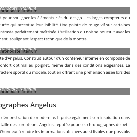
hronodate Titanium
nt pour souligner les éléments clés du design. Les larges compteurs du
rée qui accentue leur lisibilité. Une pointe de rouge vif sur certaines
traste parfaitement maîtrisée. L’utilisation du noir se poursuit avec les
nt, soulignant l’aspect technique de la montre.
hronodate Titanium
nité d’Angelus. Construit autour d’un conteneur interne en composite de
 confort optimal au poignet, même dans des conditions exigeantes. La
aractère sportif du modèle, tout en offrant une préhension aisée lors des
hronodate Titanium
nographes Angelus
 démonstration de modernité. Il puise également son inspiration dans
la taille des compteurs. Angelus, réputée pour ses chronographes de petit
’honneur à rendre les informations affichées aussi lisibles que possible.