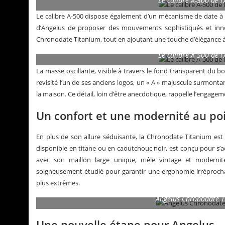
Le calibre A-500 de 
Le calibre A-500 dispose également d’un mécanisme de date à a
d’Angelus de proposer des mouvements sophistiqués et innov
Chronodate Titanium, tout en ajoutant une touche d’élégance à 
Le calibre A-500 de 
La masse oscillante, visible à travers le fond transparent du boît
revisité l’un de ses anciens logos, un « A » majuscule surmon
la maison. Ce détail, loin d’être anecdotique, rappelle l’engagem
Un confort et une modernité au po
En plus de son allure séduisante, la Chronodate Titanium est 
disponible en titane ou en caoutchouc noir, est conçu pour s’a
avec son maillon large unique, mêle vintage et modernité
soigneusement étudié pour garantir une ergonomie irréprochabl
plus extrêmes.
Angelus Chronodate Ti
Une nouvelle étape pour Angelus