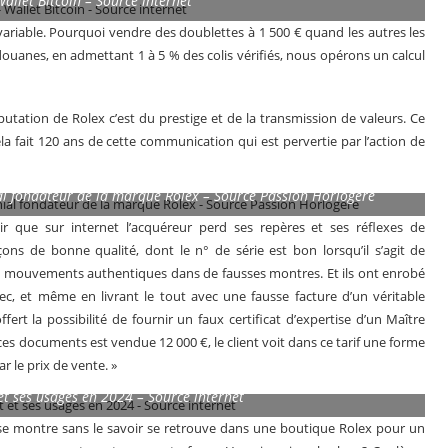
Wallet Bitcoin – Source internet
variable. Pourquoi vendre des doublettes à 1 500 € quand les autres les
 douanes, en admettant 1 à 5 % des colis vérifiés, nous opérons un calcul
éputation de Rolex c’est du prestige et de la transmission de valeurs. Ce
ela fait 120 ans de cette communication qui est pervertie par l’action de
ial fondateur de la marque Rolex – Source Passion Horlogère
voir que sur internet l’acquéreur perd ses repères et ses réflexes de
s de bonne qualité, dont le n° de série est bon lorsqu’il s’agit de
es mouvements authentiques dans de fausses montres. Et ils ont enrobé
 avec, et même en livrant le tout avec une fausse facture d’un véritable
fert la possibilité de fournir un faux certificat d’expertise d’un Maître
s documents est vendue 12 000 €, le client voit dans ce tarif une forme
ar le prix de vente. »
 et ses usages en 2024 – Source internet
se montre sans le savoir se retrouve dans une boutique Rolex pour un