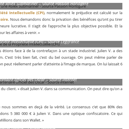
’une Rolex Submariner – Source Passion Horlogère
été Intellectuelle (CPI)
, normalement le préjudice est calculé sur la
toire
. Nous demandons donc la privation des bénéfices qu’ont pu tirer
re lucrative. Il s’agit de l’approche la plus objective possible. Et la
r les affaires à venir. »
riété Intellectuelle (CPI) – Source Legifrance
 étions face à de la contrefaçon à un stade industriel. Julien V. a des
. C’est très bien fait, c’est du bel ouvrage. On peut même parler de
 peut réellement parler d’atteinte à l’image de marque. On lui laissait 6
rtenaire officiel des Oscar – Source internet
on du client. » disait Julien V. dans sa communication. On peut dire qu’on a
e nous sommes en deçà de la vérité. Le consensus c’et que 80% des
ons 5 380 000 € à Julien V. Dans une optique confiscatoire. Ce qui
 Millions dans son Wallet. »