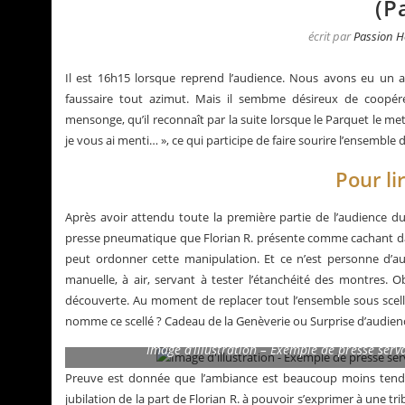
(P
écrit par
Passion H
Il est 16h15 lorsque reprend l’audience. Nous avons eu un ap
faussaire tout azimut. Mais il sembme désireux de coopé
mensonge, qu’il reconnaît par la suite lorsque le Parquet le met f
je vous ai menti… », ce qui participe de faire sourire l’ensemble
Pour li
Après avoir attendu toute la première partie de l’audience du
presse pneumatique que Florian R. présente comme cachant da
peut ordonner cette manipulation. Et ce n’est personne d’aut
manuelle, à air, servant à tester l’étanchéité des montres. 
a Santos de Cartier
Le business des montre
découverte. Au moment de replacer tout l’ensemble sous scellé
nomme ce scellé ? Cadeau de la Genèverie ou Surprise d’audience
Image d’illustration – Exemple de presse serva
Preuve est donnée que l’ambiance est beaucoup moins tend
jubilation de la part de Florian R. à pouvoir s’exprimer à une tr