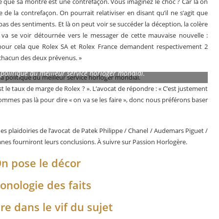
e que sa montre est une contrefaçon. Vous imaginez le choc ? Car là on
 de la contrefaçon. On pourrait relativiser en disant qu’il ne s’agit que
as des sentiments. Et là on peut voir se succéder la déception, la colère
e va se voir détournée vers le messager de cette mauvaise nouvelle :
t pour cela que Rolex SA et Rolex France demandent respectivement 2
 chacun des deux prévenus. »
politique du meilleur service horloger mondial.
st le taux de marge de Rolex ? ». L’avocat de répondre : « C’est justement
mmes pas là pour dire « on va se les faire », donc nous préférons baser
s plaidoiries de l’avocat de Patek Philippe / Chanel / Audemars Piguet /
uanes fourniront leurs conclusions. À suivre sur Passion Horlogère.
On pose le décor
ronologie des faits
re dans le vif du sujet