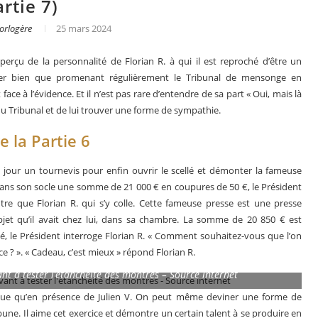
artie 7)
orlogère
25 mars 2024
erçu de la personnalité de Florian R. à qui il est reproché d’être un
rer bien que promenant régulièrement le Tribunal de mensonge en
ace à l’évidence. Et il n’est pas rare d’entendre de sa part « Oui, mais là
 du Tribunal et de lui trouver une forme de sympathie.
re la Partie 6
 jour un tournevis pour enfin ouvrir le scellé et démonter la fameuse
ns son socle une somme de 21 000 € en coupures de 50 €, le Président
re que Florian R. qui s’y colle. Cette fameuse presse est une presse
Objet qu’il avait chez lui, dans sa chambre. La somme de 20 850 € est
s en 2025
Les grandes complications
, le Président interroge Florian R. « Comment souhaitez-vous que l’on
 ? ». « Cadeau, c’est mieux » répond Florian R.
nt à tester l’étanchéité des montres – Source internet
ue qu’en présence de Julien V. On peut même deviner une forme de
ibune. Il aime cet exercice et démontre un certain talent à se produire en