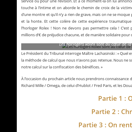
service ou pour une révision. Et à ce moment-là on lui annonc
touche à l’intime et on aborde le chemin de croix de la victime
d’une montre et qu’il n’y a rien de grave, mais on ne se moque p
et la honte. Et cette colère de cette expérience traumatiqu
l’horloger Rolex ! Non ne devons pas permettre cela ! C’es
millions d’€ de préjudice chacune, et de manière solidaire pour
Les horlogers Rolex sont au cœur de la 
Le Président du Tribunal interroge Maître Lachasinski : « Quel e
la méthode de calcul que nous n’avons pas retenue. Nous ne so
notre calcul sur la confiscation des bénéfices. »
À l’occasion du prochain article nous prendrons connaissance de
Richard Mille / Omega, de celui d’Hublot / Fred Paris, et les Do
Partie 1 : 
Partie 2 : Ch
Partie 3 : On rent