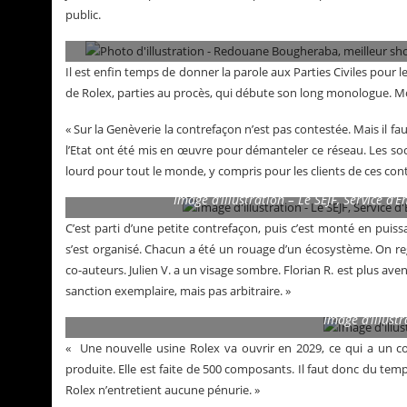
public.
Photo d’illustration – Redouane Bougheraba, meilleur
Il est enfin temps de donner la parole aux Parties Civiles pour le
de Rolex, parties au procès, qui débute son long monologue. Mo
« Sur la Genèverie la contrefaçon n’est pas contestée. Mais il fa
l’Etat ont été mis en œuvre pour démanteler ce réseau. Les soc
lourd pour tout le monde, y compris pour les clients de ces con
Image d’illustration – Le SEJF, Service d’
C’est parti d’une petite contrefaçon, puis c’est monté en puissa
s’est organisé. Chacun a été un rouage d’un écosystème. On regre
co-auteurs. Julien V. a un visage sombre. Florian R. est plus 
sanction exemplaire, mais pas arbitraire. »
Image d’illust
« Une nouvelle usine Rolex va ouvrir en 2029, ce qui a un co
produite. Elle est faite de 500 composants. Il faut donc du t
Rolex n’entretient aucune pénurie. »