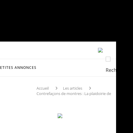
PETITES ANNONCES
Accueil
Les articles
Contrefaçons de montres : La plaidoirie de