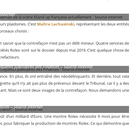
 showman de la scène Stand up française actuellement – Source
internet
urs plaidoiries. C’est
Maître Lachasinski
, représentant les deux entités
rceaux choisis :
ut savoir que la contrefaçon n’est pas un délit mineur. Quatre services de
iétés Rolex sont sur le dossier depuis mai 2019. C’est quelque chose de
trefacteurs.
Enquêtes Judiciaires des Finances – Source internet
nce. En plus, ils ont entraîné des néodélinquants. Et derrière, tout cela
tte qu’il n’y ait pas plus de prévenus devant le Tribunal, car il y a des
avenant. Mais ce sont deux visages de la contrefaçon. Nous demandons une
ration – Source internet
ût d’un milliard d’Euro. Une montre Rolex nécessite 9 mois pour être
emps pour fabriquer la production de montres Rolex. Ce qui démontre que