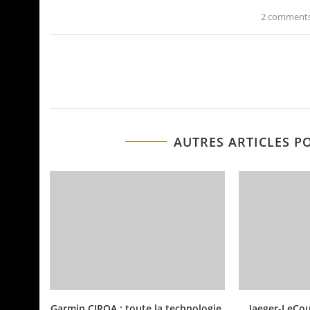
2 comment
AUTRES ARTICLES P
Garmin CIRQA : toute la technologie
Jaeger-LeCou