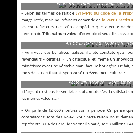
Photo d’illustration – Les composants d
« Selon les termes de l’article
L716-4-10 du Code de la Propri
marge ratée, mais nous faisons demande de
la vertu restitu
les contrefacteurs. Ceci afin d’empêcher que la vente ne demeu
décision du Tribunal aura valeur d’exemple et sera dissuasive pou
Article L716-4-10 du Code de la Prop
« Au niveau des bénéfices réalisés, il a été constaté que nous
revendeurs « certifiés », un catalogue, et même un showroom
mimétisme avec une véritable Manufacture horlogère. De fait, on
mois de plus et il aurait sponsorisé un évènement culturel !
Photo d’illustration – Rolex est pa
« L’argent n’est pas l’essentiel, ce qui compte c’est la satisfacti
les mêmes valeurs… »
« On parle de 12 000 montres sur la période. On pense qu
contrefaçons sont des Rolex. Pour cette raison nous demand
représente 80 % des 7 Millions dont il a parlé, soit 3 Millions + 4