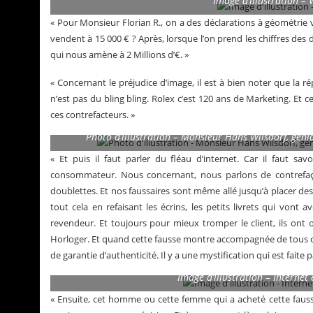
Image d’illustration – 
« Pour Monsieur Florian R., on a des déclarations à géométrie 
vendent à 15 000 € ? Après, lorsque l’on prend les chiffres des
qui nous amène à 2 Millions d’€. »
« Concernant le préjudice d’image, il est à bien noter que la r
n’est pas du bling bling. Rolex c’est 120 ans de Marketing. Et c
ces contrefacteurs. »
Photo d’illustration – Monsieur Hans Wilsdorf, gén
« Et puis il faut parler du fléau d’internet. Car il faut sa
consommateur. Nous concernant, nous parlons de contrefaçon
doublettes. Et nos faussaires sont même allé jusqu’à placer d
tout cela en refaisant les écrins, les petits livrets qui vont
revendeur. Et toujours pour mieux tromper le client, ils ont of
Horloger. Et quand cette fausse montre accompagnée de tous ce
de garantie d’authenticité. Il y a une mystification qui est faite p
Image d’illustration – Internet
« Ensuite, cet homme ou cette femme qui a acheté cette faus