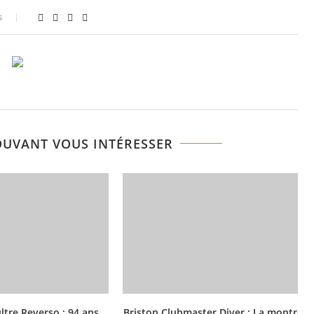
s
OUVANT VOUS INTÉRESSER
ltre Reverso : 94 ans
Briston Clubmaster Diver : La montre