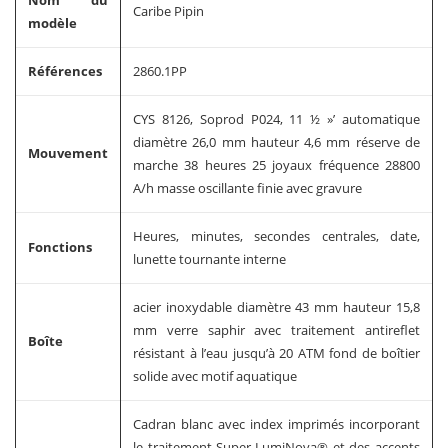
Nom du
Caribe Pipin
modèle
Références
2860.1PP
CYS 8126, Soprod P024, 11 ½ »’ automatique
diamètre 26,0 mm hauteur 4,6 mm réserve de
Mouvement
marche 38 heures 25 joyaux fréquence 28800
A/h masse oscillante finie avec gravure
Heures, minutes, secondes centrales, date,
Fonctions
lunette tournante interne
acier inoxydable diamètre 43 mm hauteur 15,8
mm verre saphir avec traitement antireflet
Boîte
résistant à l’eau jusqu’à 20 ATM fond de boîtier
solide avec motif aquatique
Cadran blanc avec index imprimés incorporant
le traitement Super-LumiNova® et des accents