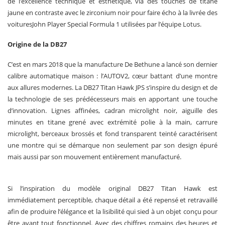
de l’excellence technique et esthétique, via des touches de titane
jaune en contraste avec le zirconium noir pour faire écho à la livrée des
voituresJohn Player Special Formula 1 utilisées par l’équipe Lotus.
Origine de la DB27
C’est en mars 2018 que la manufacture De Bethune a lancé son dernier
calibre automatique maison : l’AUTOV2, cœur battant d’une montre
aux allures modernes. La DB27 Titan Hawk JPS s’inspire du design et de
la technologie de ses prédécesseurs mais en apportant une touche
d’innovation. Lignes affinées, cadran microlight noir, aiguille des
minutes en titane grené avec extrémité polie à la main, carrure
microlight, berceaux brossés et fond transparent teinté caractérisent
une montre qui se démarque non seulement par son design épuré
mais aussi par son mouvement entièrement manufacturé.
Si l’inspiration du modèle original DB27 Titan Hawk est
immédiatement perceptible, chaque détail a été repensé et retravaillé
afin de produire l’élégance et la lisibilité qui sied à un objet conçu pour
être avant tout fonctionnel. Avec des chiffres romains des heures et