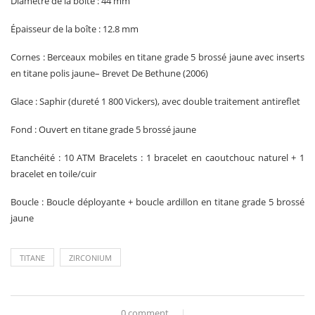
Diamètre de la boîte : 44 mm
Épaisseur de la boîte : 12.8 mm
Cornes : Berceaux mobiles en titane grade 5 brossé jaune avec inserts
en titane polis jaune– Brevet De Bethune (2006)
Glace : Saphir (dureté 1 800 Vickers), avec double traitement antireflet
Fond : Ouvert en titane grade 5 brossé jaune
Etanchéité : 10 ATM Bracelets : 1 bracelet en caoutchouc naturel + 1
bracelet en toile/cuir
Boucle : Boucle déployante + boucle ardillon en titane grade 5 brossé
jaune
TITANE
ZIRCONIUM
0 comment