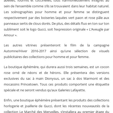
abeilles, fourmis et coccinelles, tous harmonieusement intégrés au
sein de l’ensemble comme s’ils se trouvaient dans leur habitat naturel.
Les scénographies pour homme et pour femme se distinguent
respectivement par des boiseries laquées vert paon et rose pâle aux
panneaux sertis de clous dorés. De plus, des détails fluo en ton sur ton
subliment soit le logo Gucci, soit l’expression originale « L’Aveugle par
Amour ».
Les autres vitrines présenteront le film de la campagne
Automne/Hiver 2016-2017 ainsi qu’une sélection de visuels
publicitaires des collections pour homme et pour femme.
La boutique éphémère, qui durera aussi trois semaines, est un cocon
rose orné de néons et de hérons. Elle présentera des versions
exclusives du sac à main Dionysus, un sac à dos Marmont et des
mocassins Princetown. Tous ces produits comportent une étiquette
spéciale et ne seront vendus qu’aux Galeries Lafayette.
Enfin, une boutique éphémère présentant les produits des collections
horlogerie et joaillerie de Gucci, dont les récentes nouveautés de la
collection Le Marché des Merveilles, s’installera au premier étage du