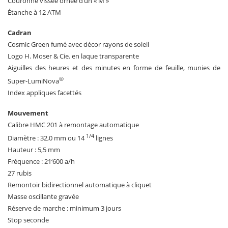
Couronne vissée ornée d’un « M »
Étanche à 12 ATM
Cadran
Cosmic Green fumé avec décor rayons de soleil
Logo H. Moser & Cie. en laque transparente
Aiguilles des heures et des minutes en forme de feuille, munies de
®
Super-LumiNova
Index appliques facettés
Mouvement
Calibre HMC 201 à remontage automatique
1/4
Diamètre : 32,0 mm ou 14
lignes
Hauteur : 5,5 mm
Fréquence : 21‘600 a/h
27 rubis
Remontoir bidirectionnel automatique à cliquet
Masse oscillante gravée
Réserve de marche : minimum 3 jours
Stop seconde