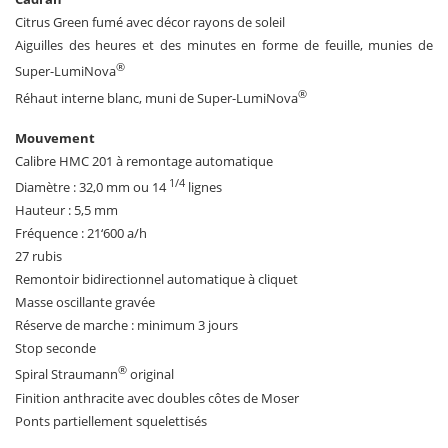
Citrus Green fumé avec décor rayons de soleil
Aiguilles des heures et des minutes en forme de feuille, munies de
®
Super-LumiNova
®
Réhaut interne blanc, muni de Super-LumiNova
Mouvement
Calibre HMC 201 à remontage automatique
1/4
Diamètre : 32,0 mm ou 14
lignes
Hauteur : 5,5 mm
Fréquence : 21‘600 a/h
27 rubis
Remontoir bidirectionnel automatique à cliquet
Masse oscillante gravée
Réserve de marche : minimum 3 jours
Stop seconde
®
Spiral Straumann
original
Finition anthracite avec doubles côtes de Moser
Ponts partiellement squelettisés