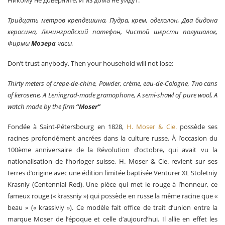
Никому не доверяйте, И из дома не уйдут:
Тридцать метров крепдешина, Пудра, крем, одеколон, Два бидона
керосина, Ленинградский патефон, Чистой шерсти полушалок,
Фирмы
Мозера
часы,
Don’t trust anybody, Then your household will not lose:
Thirty meters of crepe-de-chine, Powder, crème, eau-de-Cologne, Two cans
of kerosene, A Leningrad-made gramophone, A semi-shawl of pure wool, A
watch made by the firm
“Moser”
Fondée à Saint-Pétersbourg en 1828,
H. Moser & Cie.
possède ses
racines profondément ancrées dans la culture russe. À l’occasion du
100ème anniversaire de la Révolution d’octobre, qui avait vu la
nationalisation de l’horloger suisse, H. Moser & Cie. revient sur ses
terres d’origine avec une édition limitée baptisée Venturer XL Stoletniy
Krasniy (Centennial Red). Une pièce qui met le rouge à l’honneur, ce
fameux rouge (« krassniy ») qui possède en russe la même racine que «
beau » (« krassiviy »). Ce modèle fait office de trait d’union entre la
marque Moser de l’époque et celle d’aujourd’hui. Il allie en effet les