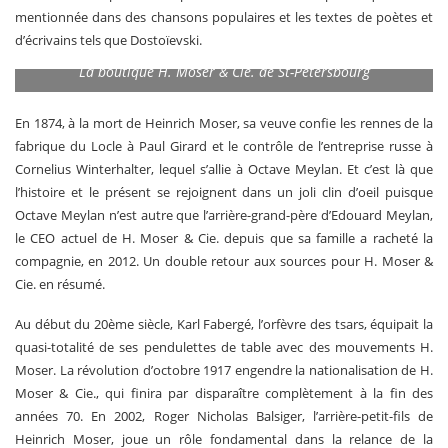
mentionnée dans des chansons populaires et les textes de poètes et
d’écrivains tels que Dostoïevski.
La boutique H. Moser & Cie. de St-Pétersbourg
En 1874, à la mort de Heinrich Moser, sa veuve confie les rennes de la
fabrique du Locle à Paul Girard et le contrôle de l’entreprise russe à
Cornelius Winterhalter, lequel s’allie à Octave Meylan. Et c’est là que
l’histoire et le présent se rejoignent dans un joli clin d’oeil puisque
Octave Meylan n’est autre que l’arrière-grand-père d’Edouard Meylan,
le CEO actuel de H. Moser & Cie. depuis que sa famille a racheté la
compagnie, en 2012. Un double retour aux sources pour H. Moser &
Cie. en résumé.
Au début du 20ème siècle, Karl Fabergé, l’orfèvre des tsars, équipait la
quasi-totalité de ses pendulettes de table avec des mouvements H.
Moser. La révolution d’octobre 1917 engendre la nationalisation de H.
Moser & Cie., qui finira par disparaître complètement à la fin des
années 70. En 2002, Roger Nicholas Balsiger, l’arrière-petit-fils de
Heinrich Moser, joue un rôle fondamental dans la relance de la