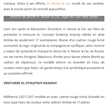
marque. Grâce à ses efforts,
H. Moser & Cie.
renaît de ses cendres,
avec le succès qu’on lui connaît aujourd’hui.
Montre de poche H. Moser & Cie., aigle du Tsar avec émail
Cent ans après la Révolution d’octobre, H. Moser & Cie. est fière de
présenter la Venturer XL Concept Stoletniy Krasniy, éditée en série
limitée de seulement 17 exemplaires. Munie d’un cadran rouge fumé
surmonté du logo original de la compagnie en cyrillique, cette montre
a valeur de symbole et marque le retour de H. Moser & Cie. en Russie,
sur ses terres d’origine. Dépourvu d’index pour laisser pleine liberté au
cadran de s’épanouir, ce modèle arbore un bracelet en tissu de
couleur verte type Nato. Un garde-temps à la symbolique puissante et
au caractère affirmé.
VENTURER XL STOLETNIY KRASNIY
Référence 2327-1207, modèle en acier, cadran rouge fumé, bracelet en
tissu type Nato de couleur verte, édition limitée de 17 pièces