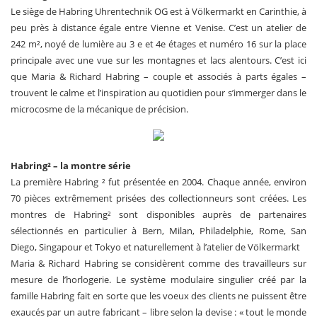
Le siège de Habring Uhrentechnik OG est à Völkermarkt en Carinthie, à
peu près à distance égale entre Vienne et Venise. C’est un atelier de
242 m², noyé de lumière au 3 e et 4e étages et numéro 16 sur la place
principale avec une vue sur les montagnes et lacs alentours. C’est ici
que Maria & Richard Habring – couple et associés à parts égales –
trouvent le calme et l’inspiration au quotidien pour s’immerger dans le
microcosme de la mécanique de précision.
Habring² – la montre série
La première Habring ² fut présentée en 2004. Chaque année, environ
70 pièces extrêmement prisées des collectionneurs sont créées. Les
montres de Habring² sont disponibles auprès de partenaires
sélectionnés en particulier à Bern, Milan, Philadelphie, Rome, San
Diego, Singapour et Tokyo et naturellement à l’atelier de Völkermarkt
Maria & Richard Habring se considèrent comme des travailleurs sur
mesure de l’horlogerie. Le système modulaire singulier créé par la
famille Habring fait en sorte que les voeux des clients ne puissent être
exaucés par un autre fabricant – libre selon la devise : « tout le monde