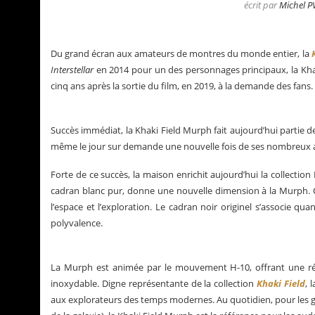
écrit par
Michel P
Du grand écran aux amateurs de montres du monde entier, la
Interstellar
en 2014 pour un des personnages principaux, la Kha
cinq ans après la sortie du film, en 2019, à la demande des fans.
Succès immédiat, la Khaki Field Murph fait aujourd’hui partie 
même le jour sur demande une nouvelle fois de ses nombreux 
Forte de ce succès, la maison enrichit aujourd’hui la collect
cadran blanc pur, donne une nouvelle dimension à la Murph. Co
l’espace et l’exploration. Le cadran noir originel s’associe qu
polyvalence.
tualités de Grégory Pons
La Santos de Carti
La Murph est animée par le mouvement H-10, offrant une rés
inoxydable. Digne représentante de la collection
Khaki Field
, 
aux explorateurs des temps modernes. Au quotidien, pour les 