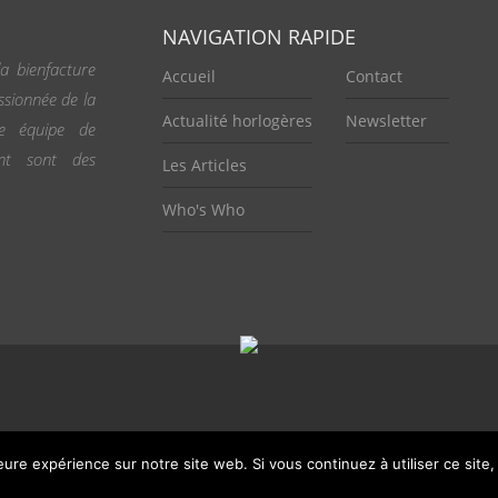
NAVIGATION RAPIDE
a bienfacture
Accueil
Contact
ssionnée de la
Actualité horlogères
Newsletter
ne équipe de
ent sont des
Les Articles
Who's Who
leure expérience sur notre site web. Si vous continuez à utiliser ce sit