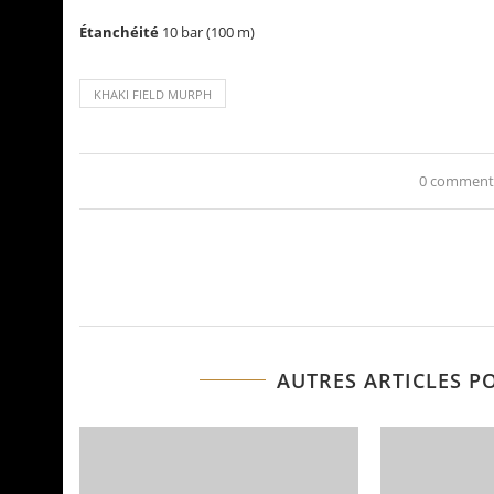
Étanchéité
10 bar (100 m)
KHAKI FIELD MURPH
0 comment
AUTRES ARTICLES P