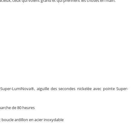
udacieux, ceux qui voient grand et qui prennent les choses en main.
 Super-LumiNova®, aiguille des secondes nickelée avec pointe Super-
arche de 80 heures
c boucle ardillon en acier inoxydable