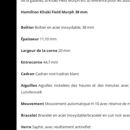
de la galaxie), la Khaki Field Murph est la référence pour les a
Hamilton Khaki Field Murph 38 mm
Boîtier
Boîtier en acier inoxydable, 38 mm
Épaisseur
11,10 mm
Largeur de la corne
20 mm
Entrecorne
44,7 mm
Cadran
Cadran noir/cadran blanc
Aiguilles
Aiguilles nickelées des heures et des minutes avec
LumiNova®
Mouvement
Mouvement automatique H-10 avec réserve de m
Bracelet
Bracelet en acier inoxydable/bracelet en cuir noir ave
Verre
Saphir, avec revêtement antireflet