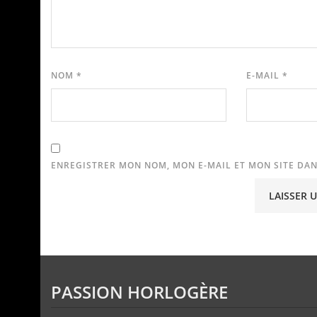
NOM
*
E-MAIL
*
ENREGISTRER MON NOM, MON E-MAIL ET MON SITE DA
PASSION HORLOGÈRE