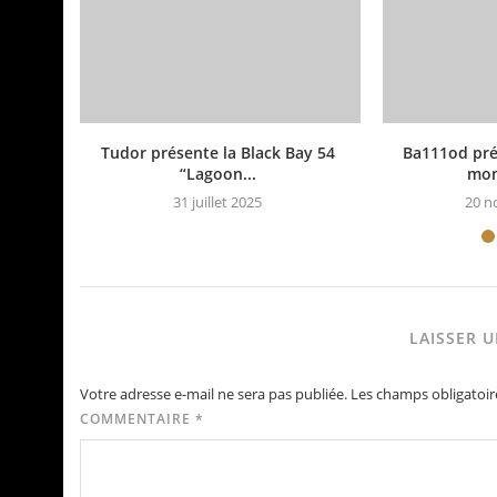
Tudor présente la Black Bay 54
Ba111od pré
“Lagoon...
mont
31 juillet 2025
20 n
LAISSER 
Votre adresse e-mail ne sera pas publiée.
Les champs obligatoir
COMMENTAIRE
*