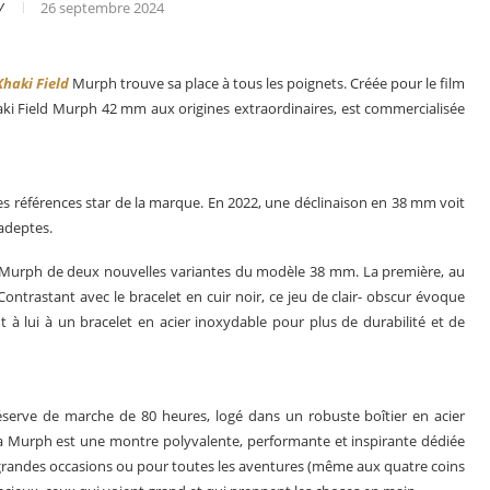
V
26 septembre 2024
Khaki Field
Murph trouve sa place à tous les poignets. Créée pour le film
ki Field Murph 42 mm aux origines extraordinaires, est commercialisée
des références star de la marque. En 2022, une déclinaison en 38 mm voit
adeptes.
ion Murph de deux nouvelles variantes du modèle 38 mm. La première, au
ntrastant avec le bracelet en cuir noir, ce jeu de clair- obscur évoque
ant à lui à un bracelet en acier inoxydable pour plus de durabilité et de
er
Le business des montres en 2025
erve de marche de 80 heures, logé dans un robuste boîtier en acier
la Murph est une montre polyvalente, performante et inspirante dédiée
grandes occasions ou pour toutes les aventures (même aux quatre coins