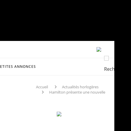
PETITES ANNONCES
Accueil
Actualités horlogères
Hamilton présente une nouvelle