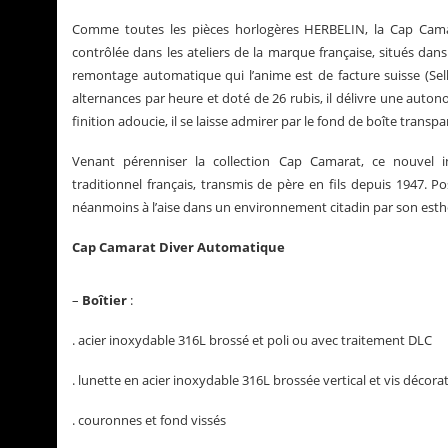
Comme toutes les pièces horlogères HERBELIN, la Cap Camar
contrôlée dans les ateliers de la marque française, situés d
remontage automatique qui l’anime est de facture suisse (Selli
alternances par heure et doté de 26 rubis, il délivre une aut
finition adoucie, il se laisse admirer par le fond de boîte transpa
Venant pérenniser la collection Cap Camarat, ce nouvel 
traditionnel français, transmis de père en fils depuis 1947. P
néanmoins à l’aise dans un environnement citadin par son esthéti
Cap Camarat Diver Automatique
–
Boîtier
:
. acier inoxydable 316L brossé et poli ou avec traitement DLC
. lunette en acier inoxydable 316L brossée vertical et vis décor
. couronnes et fond vissés