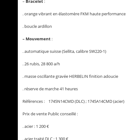
–
Bracelet
:
. orange vibrant en élastomère FKM haute performance
. boucle ardillon
– Mouvement
:
. automatique suisse (Sellita, calibre SW220-1)
. 26 rubis, 28 800 a/h
. masse oscillante gravée HERBELIN finition adoucie
. réserve de marche 41 heures
Références : 1745N14CMD (DLC) ; 1745A14CMD (acier)
Prix de vente Public conseillé :
. acier : 1 200 €
. acier traité DLC : 1 300 €