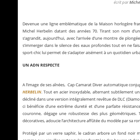
écrit par
Miche
Devenue une ligne emblématique de la Maison horlogère fr
Michel Herbelin datant des années 70. Tirant son nom d’un c
s’agrandit, aujourd’hui, avec l’arrivée d’une montre de plong
s’immerger dans le silence des eaux profondes tout en ne fai
sport-chic lui permet de s’adapter aisément à un quotidien urba
UN ADN RESPECTE
A l’image de ses aînées, Cap Camarat Diver automatique conju
HERBELIN
. Tout en acier inoxydable, alternant subtilement un 
décliné dans une version intégralement revêtue de DLC (Diamon
a Santos de Cartier
Le business des montre
ci bénéficie d’une extrême dureté et d’une parfaite résistan
couronne, dégage une robustesse des plus géométriques. Trai
décoratives, adoucie l’architecture affûtée du modèle par sa ro
Protégé par un verre saphir, le cadran arbore un fond noir mat