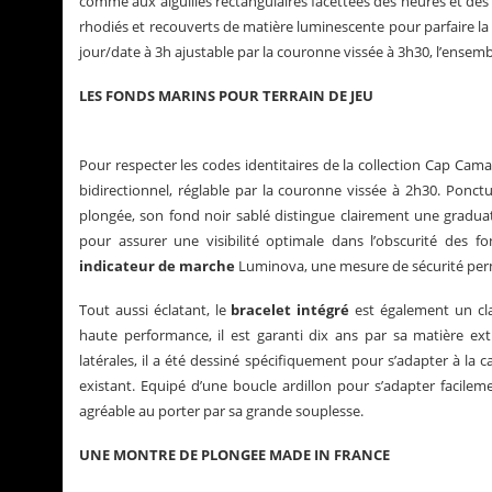
comme aux aiguilles rectangulaires facettées des heures et des 
rhodiés et recouverts de matière luminescente pour parfaire la
jour/date à 3h ajustable par la couronne vissée à 3h30, l’ensemb
LES FONDS MARINS POUR TERRAIN DE JEU
Pour respecter les codes identitaires de la collection Cap Cam
bidirectionnel, réglable par la couronne vissée à 2h30. Ponct
plongée, son fond noir sablé distingue clairement une gradua
pour assurer une visibilité optimale dans l’obscurité des fo
indicateur de marche
Luminova, une mesure de sécurité perme
Tout aussi éclatant, le
bracelet intégré
est également un cla
haute performance, il est garanti dix ans par sa matière ex
latérales, il a été dessiné spécifiquement pour s’adapter à la
existant. Equipé d’une boucle ardillon pour s’adapter facilem
agréable au porter par sa grande souplesse.
UNE MONTRE DE PLONGEE MADE IN FRANCE