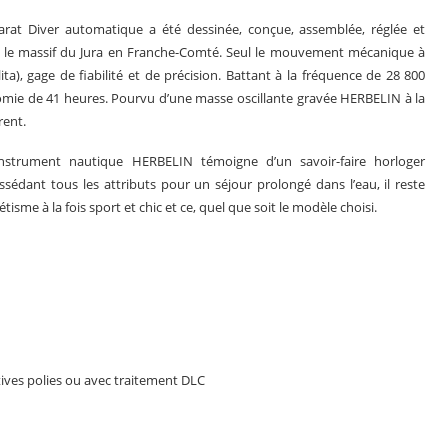
at Diver automatique a été dessinée, conçue, assemblée, réglée et
ans le massif du Jura en Franche-Comté. Seul le mouvement mécanique à
ta), gage de fiabilité et de précision. Battant à la fréquence de 28 800
onomie de 41 heures. Pourvu d’une masse oscillante gravée HERBELIN à la
rent.
instrument nautique HERBELIN témoigne d’un savoir-faire horloger
ossédant tous les attributs pour un séjour prolongé dans l’eau, il reste
sme à la fois sport et chic et ce, quel que soit le modèle choisi.
atives polies ou avec traitement DLC