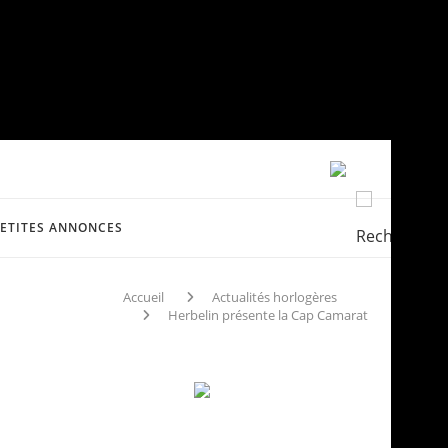
PETITES ANNONCES
Accueil
Actualités horlogères
Herbelin présente la Cap Camarat