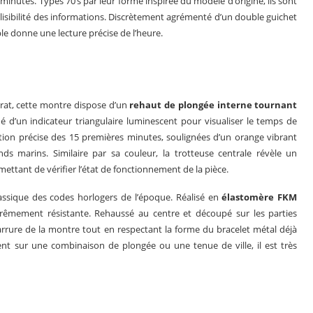
minutes. Typés 70’s par leur forme inspirée du modèle d’origine, ils sont
 lisibilité des informations. Discrètement agrémenté d’un double guichet
le donne une lecture précise de l’heure.
arat, cette montre dispose d’un
rehaut de plongée interne tournant
ué d’un indicateur triangulaire luminescent pour visualiser le temps de
tion précise des 15 premières minutes, soulignées d’un orange vibrant
nds marins. Similaire par sa couleur, la trotteuse centrale révèle un
ttant de vérifier l’état de fonctionnement de la pièce.
ssique des codes horlogers de l’époque. Réalisé en
élastomère FKM
trêmement résistante. Rehaussé au centre et découpé sur les parties
 carrure de la montre tout en respectant la forme du bracelet métal déjà
ent sur une combinaison de plongée ou une tenue de ville, il est très