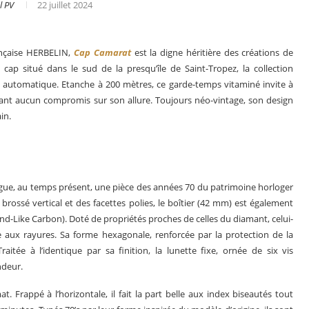
l PV
22 juillet 2024
ançaise HERBELIN,
Cap Camarat
est la digne héritière des créations de
ap situé dans le sud de la presqu’île de Saint-Tropez, la collection
ée automatique. Etanche à 200 mètres, ce garde-temps vitaminé invite à
sant aucun compromis sur son allure. Toujours néo-vintage, son design
in.
gue, au temps présent, une pièce des années 70 du patrimoine horloger
brossé vertical et des facettes polies, le boîtier (42 mm) est également
d-Like Carbon). Doté de propriétés proches de celles du diamant, celui-
s en 2025
Les grandes complications
ce aux rayures. Sa forme
hexagonale, renforcée par la protection de la
tée à l’identique par sa finition, la lunette fixe, ornée de six vis
ndeur.
. Frappé à l’horizontale, il fait la part belle aux index biseautés tout