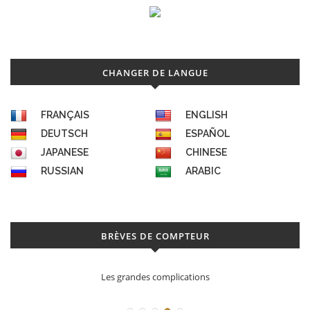
CHANGER DE LANGUE
FRANÇAIS
ENGLISH
DEUTSCH
ESPAÑOL
JAPANESE
CHINESE
RUSSIAN
ARABIC
BRÈVES DE COMPTEUR
cations
Déconstruction Parmigiani Fl