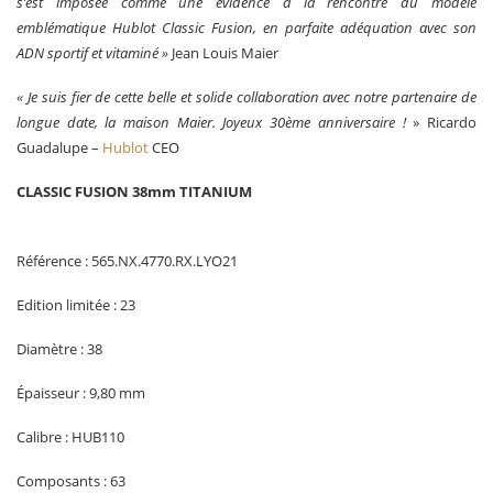
s’est imposée comme une évidence à la rencontre du modèle
emblématique Hublot Classic Fusion, en parfaite adéquation avec son
ADN sportif et vitaminé »
Jean Louis Maier
« Je suis fier de cette belle et solide collaboration avec notre partenaire de
longue date, la maison Maier. Joyeux 30ème anniversaire !
» Ricardo
Guadalupe –
Hublot
CEO
CLASSIC FUSION 38mm TITANIUM
Référence : 565.NX.4770.RX.LYO21
Edition limitée : 23
Diamètre : 38
Épaisseur : 9,80 mm
Calibre : HUB110
Composants : 63