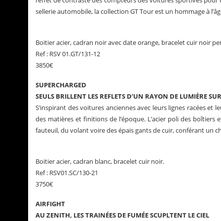
l’effet de contraste des compteurs des voitures sportives pour u
sellerie automobile, la collection GT Tour est un hommage à l’â
Boitier acier, cadran noir avec date orange, bracelet cuir noir pe
Ref : RSV 01.GT/131-12
3850€
SUPERCHARGED
SEULS BRILLENT LES REFLETS D’UN RAYON DE LUMIÈRE SU
S’inspirant des voitures anciennes avec leurs lignes racées et
des matières et finitions de l’époque. L’acier poli des boîtiers 
fauteuil, du volant voire des épais gants de cuir, conférant un 
Boitier acier, cadran blanc, bracelet cuir noir.
Ref : RSV01.SC/130-21
3750€
AIRFIGHT
AU ZENITH, LES TRAINÉES DE FUMÉE SCUPLTENT LE CIEL