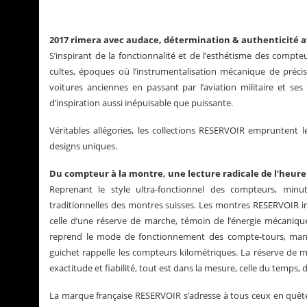
2017 rimera avec audace, détermination & authenticité 
S’inspirant de la fonctionnalité et de l’esthétisme des compt
cultes, époques où l’instrumentalisation mécanique de préc
voitures anciennes en passant par l’aviation militaire et se
d’inspiration aussi inépuisable que puissante.
Véritables allégories, les collections RESERVOIR empruntent le
designs uniques.
Du compteur à la montre, une lecture radicale de l’heure
Reprenant le style ultra-fonctionnel des compteurs, minut
traditionnelles des montres suisses. Les montres RESERVOIR 
La Santos de Cartier
Le business des mont
celle d’une réserve de marche, témoin de l’énergie mécanique
reprend le mode de fonctionnement des compte-tours, mano
guichet rappelle les compteurs kilométriques. La réserve de ma
exactitude et fiabilité, tout est dans la mesure, celle du temps,
La marque française RESERVOIR s’adresse à tous ceux en quête 