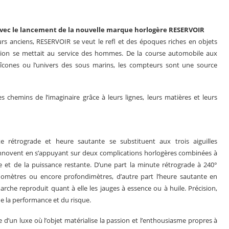
avec le lancement de la nouvelle marque horlogère RESERVOIR
eurs anciens, RESERVOIR se veut le refl et des époques riches en objets
ision se mettait au service des hommes. De la course automobile aux
s îcones ou l’univers des sous marins, les compteurs sont une source
s chemins de l’imaginaire grâce à leurs lignes, leurs matières et leurs
e rétrograde et heure sautante se substituent aux trois aiguilles
innovent en s’appuyant sur deux complications horlogères combinées à
res en 2025
Les grandes complications
 et de la puissance restante. D’une part la minute rétrograde à 240°
mètres ou encore profondimètres, d’autre part l’heure sautante en
rche reproduit quant à elle les jauges à essence ou à huile. Précision,
 de la performance et du risque.
d’un luxe où l’objet matérialise la passion et l’enthousiasme propres à