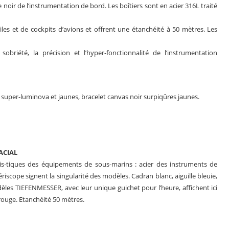
e noir de l‘instrumentation de bord. Les boîtiers sont en acier 316L traité
iles et de cockpits d’avions et offrent une étanchéité à 50 mètres. Les
sobriété, la précision et l’hyper-fonctionnalité de l’instrumentation
s super-luminova et jaunes, bracelet canvas noir surpiqûres jaunes.
ACIAL
ris-tiques des équipements de sous-marins : acier des instruments de
iscope signent la singularité des modèles. Cadran blanc, aiguille bleuie,
mo-dèles TIEFENMESSER, avec leur unique guichet pour l’heure, affichent ici
ouge. Etanchéité 50 mètres.