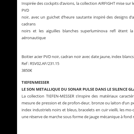
Inspirée des cockpits d’avions, la collection AIRFIGHT mise sur l
PVD
noir, avec un guichet d’heure sautante inspiré des designs d’a
cadrans
noirs et les aiguilles blanches superluminova refl ètent la 
aéronautique
Boitier acier PVD noir, cadran noir avec date jaune, index blanc
Ref : RSV02.AF/231.15
3850€
TIEFENMESSER
LE SON METALLIQUE DU SONAR PULSE DANS LE SILENCE GL
La collection TIEFEN-MESSER s’inspire des matériaux caracté
mesure de pression et de profon-deur, bronze ou laiton d’un pér
index industriels noirs et bleus, bracelets en cuir vieilli, les 
une réserve de marche sous forme de jauge mécanique à fond r