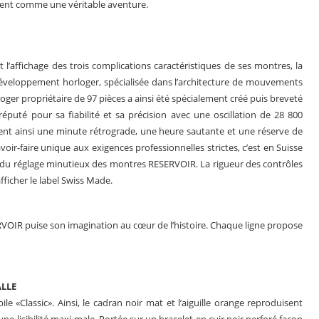
oment comme une véritable aventure.
l’affichage des trois complications caractéristiques de ses montres, la
éveloppement horloger, spécialisée dans l’architecture de mouvements
ger propriétaire de 97 pièces a ainsi été spécialement créé puis breveté
té pour sa fiabilité et sa précision avec une oscillation de 28 800
nt ainsi une minute rétrograde, une heure sautante et une réserve de
r-faire unique aux exigences professionnelles strictes, c’est en Suisse
nt du réglage minutieux des montres RESERVOIR. La rigueur des contrôles
fficher le label Swiss Made.
ERVOIR puise son imagination au cœur de l’histoire. Chaque ligne propose
ALLE
e «Classic». Ainsi, le cadran noir mat et l’aiguille orange reproduisent