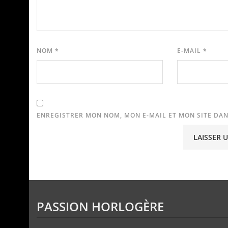
NOM
*
E-MAIL
*
ENREGISTRER MON NOM, MON E-MAIL ET MON SITE DA
PASSION HORLOGÈRE