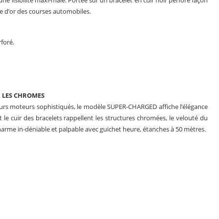
ne lisibilité maxi-male. Portée sur un bracelet en cuir noir perforé façon
ge d’or des courses automobiles.
rforé.
R LES CHROMES
 leurs moteurs sophistiqués, le modèle SUPER-CHARGED affiche l’élégance
et le cuir des bracelets rappellent les structures chromées, le velouté du
charme in-déniable et palpable avec guichet heure, étanches à 50 mètres.