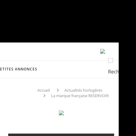
PETITES ANNONCES
Accueil
Actualités horlogères
La marque française RESERVOIR