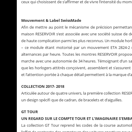
ceux qui choisissent de s’affirmer et de vivre l’intensité du m
Mouvement & Label SwissMade
Afin de mettre au point le mécanisme de précision permettant 
maison RESERVOIR s’est associée avec une société suisse de d
de haute complication parmi les plus reconnus. Un module horlo
– ce module étant motorisé par un mouvement ETA 2824-2 répu
alternances par heure. Toutes les montres RESERVOIR propose
marche avec une autonomie de 34 heures. Témoignant d’un savoi
que les horlogers attitrés conçoivent, assemblent et s’assure
et l’attention portée à chaque détail permettent à la marque d’a
COLLECTION 2017- 2018
Articulée autour de quatre univers, la première collection RES
un design spécifi que de cadran, de bracelets et d’aiguilles.
GT TOUR
UN REGARD SUR LE COMPTE TOUR ET L’IMAGINAIRE S’EMB
La collection GT Tour reprend les codes de la course automobil