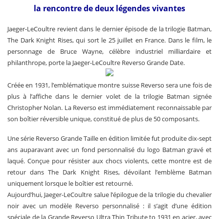
la rencontre de deux légendes vivantes
Jaeger-LeCoultre revient dans le dernier épisode de la trilogie Batman,
The Dark Knight Rises, qui sort le 25 juillet en France. Dans le film, le
personnage de Bruce Wayne, célèbre industriel milliardaire et
philanthrope, porte la Jaeger-LeCoultre Reverso Grande Date.
Créée en 1931, l’emblématique montre suisse Reverso sera une fois de
plus à l’affiche dans le dernier volet de la trilogie Batman signée
Christopher Nolan. La Reverso est immédiatement reconnaissable par
son boîtier réversible unique, constitué de plus de 50 composants.
Une série Reverso Grande Taille en édition limitée fut produite dix-sept
ans auparavant avec un fond personnalisé du logo Batman gravé et
laqué. Conçue pour résister aux chocs violents, cette montre est de
retour dans The Dark Knight Rises, dévoilant l’emblème Batman
uniquement lorsque le boîtier est retourné.
Aujourd’hui, Jaeger-LeCoultre salue l’épilogue de la trilogie du chevalier
noir avec un modèle Reverso personnalisé : il s’agit d’une édition
spéciale de la Grande Reverso Ultra Thin Tribute to 1931 en acier, avec