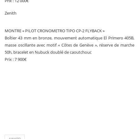
Prix : 12 000€
Zenith
MONTRE « PILOT CRONOMETRO TIPO CP-2 FLYBACK »
Boîtier 43 mm en bronze, mouvement automatique El Primero 405B,
masse oscillante avec motif « Côtes de Genève », réserve de marche
50h, bracelet en Nubuck doublé de caoutchouc
Prix : 7 900€
AWARD