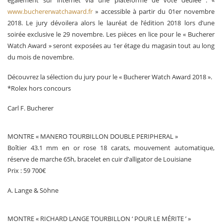
également sur internet via une plateforme de vote dédiée : «
www.buchererwatchaward.fr
» accessible à partir du 01er novembre
2018. Le jury dévoilera alors le lauréat de l’édition 2018 lors d’une
soirée exclusive le 29 novembre. Les pièces en lice pour le « Bucherer
Watch Award » seront exposées au 1er étage du magasin tout au long
du mois de novembre.
Découvrez la sélection du jury pour le « Bucherer Watch Award 2018 ».
*Rolex hors concours
Carl F. Bucherer
MONTRE « MANERO TOURBILLON DOUBLE PERIPHERAL »
Boîtier 43.1 mm en or rose 18 carats, mouvement automatique,
réserve de marche 65h, bracelet en cuir d’alligator de Louisiane
Prix : 59 700€
A. Lange & Söhne
MONTRE « RICHARD LANGE TOURBILLON ‘ POUR LE MÉRITE ’ »