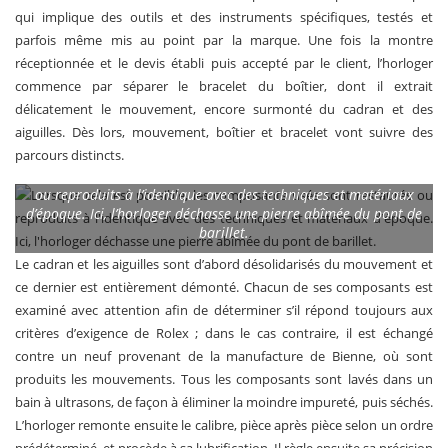
qui implique des outils et des instruments spécifiques, testés et
parfois même mis au point par la marque. Une fois la montre
réceptionnée et le devis établi puis accepté par le client, l’horloger
commence par séparer le bracelet du boîtier, dont il extrait
délicatement le mouvement, encore surmonté du cadran et des
aiguilles. Dès lors, mouvement, boîtier et bracelet vont suivre des
parcours distincts.
Lorsque cela est possible, les composants usés sont restaurés
ou reproduits à l’identique avec des techniques et matériaux
d’époque. Ici, l’horloger déchasse une pierre abîmée du pont de
barillet.
Le cadran et les aiguilles sont d’abord désolidarisés du mouvement et
ce dernier est entièrement démonté. Chacun de ses composants est
examiné avec attention afin de déterminer s’il répond toujours aux
critères d’exigence de Rolex ; dans le cas contraire, il est échangé
contre un neuf provenant de la manufacture de Bienne, où sont
produits les mouvements. Tous les composants sont lavés dans un
bain à ultrasons, de façon à éliminer la moindre impureté, puis séchés.
L’horloger remonte ensuite le calibre, pièce après pièce selon un ordre
prédéterminé, et procède à sa lubrification. Il règle ensuite sa précision