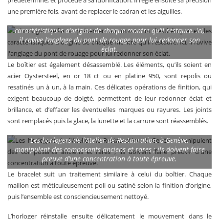
une première fois, avant de replacer le cadran et les aiguilles.
L’horloger veille à préserver au maximum l’esthétique et les
caractéristiques d’origine de chaque montre qu’il restaure. Ici,
il ravive l’anglage du pont de rouage pour lui redonner son
éclat.
Le boîtier est également désassemblé. Les éléments, qu’ils soient en
acier Oystersteel, en or 18 ct ou en platine 950, sont repolis ou
resatinés un à un, à la main. Ces délicates opérations de finition, qui
exigent beaucoup de doigté, permettent de leur redonner éclat et
brillance, et d’effacer les éventuelles marques ou rayures. Les joints
sont remplacés puis la glace, la lunette et la carrure sont réassemblés.
Les horlogers de l’Atelier de Restauration, à Genève,
manipulent des composants anciens et rares ; ils doivent faire
preuve d’une concentration à toute épreuve.
Le bracelet suit un traitement similaire à celui du boîtier. Chaque
maillon est méticuleusement poli ou satiné selon la finition d’origine,
puis l’ensemble est consciencieusement nettoyé.
L’horloger réinstalle ensuite délicatement le mouvement dans le