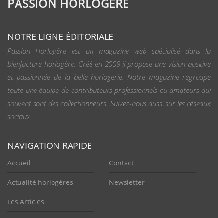
PASSION HORLOGÈRE
NOTRE LIGNE ÉDITORIALE
Passion Horlogère est un magazine web spécialisé dans la
bienfacture horlogère. Créé en 2009 il propose une vision positive
et passionnée de la belle horlogerie. Notre magazine regroupe
toute une équipe de contributeurs professionnels ou amateurs qui
souvent sont des collectionneurs. Suivez-nous aussi sur les réseaux
sociaux.
NAVIGATION RAPIDE
Accueil
Contact
Actualité horlogères
Newsletter
Les Articles