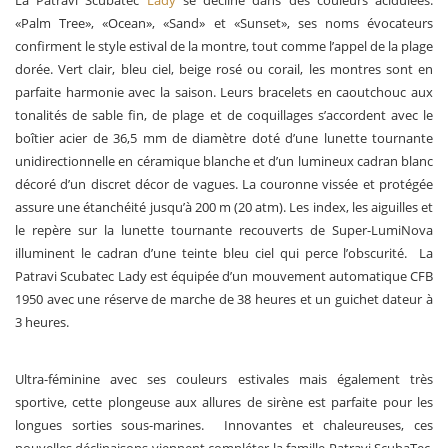
«Palm Tree», «Ocean», «Sand» et «Sunset», ses noms évocateurs
confirment le style estival de la montre, tout comme l’appel de la plage
dorée. Vert clair, bleu ciel, beige rosé ou corail, les montres sont en
parfaite harmonie avec la saison. Leurs bracelets en caoutchouc aux
tonalités de sable fin, de plage et de coquillages s’accordent avec le
boîtier acier de 36,5 mm de diamètre doté d’une lunette tournante
unidirectionnelle en céramique blanche et d’un lumineux cadran blanc
décoré d’un discret décor de vagues. La couronne vissée et protégée
assure une étanchéité jusqu’à 200 m (20 atm). Les index, les aiguilles et
le repère sur la lunette tournante recouverts de Super-LumiNova
illuminent le cadran d’une teinte bleu ciel qui perce l’obscurité. La
Patravi Scubatec Lady est équipée d’un mouvement automatique CFB
1950 avec une réserve de marche de 38 heures et un guichet dateur à
3 heures.
Ultra-féminine avec ses couleurs estivales mais également très
sportive, cette plongeuse aux allures de sirène est parfaite pour les
longues sorties sous-marines. Innovantes et chaleureuses, ces
nouvelles déclinaisons viennent compléter la famille Patravi ScubaTec,