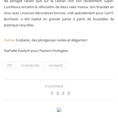
de plongée tandis que sur le cadran noir son revêtement Super-
LumiNova encadre la silhouette de deux raies manta. Son bracelet en
tissu avec coutures décoratives bronze, créé spécialement pour Carl F.
Bucherer, a été réalisé en grande partie à partir de bouteilles de
plastique recyclées.
Patravi
Scubatec, des plongeuses racées et élégantes !
Nathalie Koelsch pour Passion Horlogère
ÉTÉ
PLONGEUSES
VACANCES
0 comment