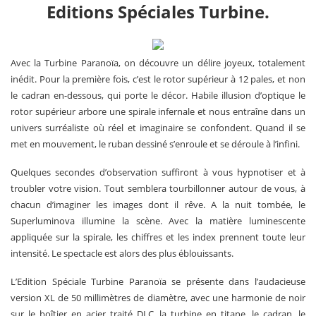
Editions Spéciales Turbine.
Avec la Turbine Paranoïa, on découvre un délire joyeux, totalement
inédit. Pour la première fois, c’est le rotor supérieur à 12 pales, et non
le cadran en-dessous, qui porte le décor. Habile illusion d’optique le
rotor supérieur arbore une spirale infernale et nous entraîne dans un
univers surréaliste où réel et imaginaire se confondent. Quand il se
met en mouvement, le ruban dessiné s’enroule et se déroule à l’infini.
Quelques secondes d’observation suffiront à vous hypnotiser et à
troubler votre vision. Tout semblera tourbillonner autour de vous, à
chacun d’imaginer les images dont il rêve. A la nuit tombée, le
Superluminova illumine la scène. Avec la matière luminescente
appliquée sur la spirale, les chiffres et les index prennent toute leur
intensité. Le spectacle est alors des plus éblouissants.
L’Edition Spéciale Turbine Paranoïa se présente dans l’audacieuse
version XL de 50 millimètres de diamètre, avec une harmonie de noir
sur le boîtier en acier traité DLC, la turbine en titane, le cadran, le