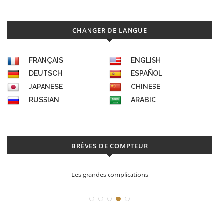
CHANGER DE LANGUE
FRANÇAIS
ENGLISH
DEUTSCH
ESPAÑOL
JAPANESE
CHINESE
RUSSIAN
ARABIC
BRÈVES DE COMPTEUR
cations
Déconstruction Parmigiani Fl