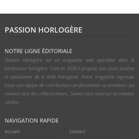
PASSION HORLOGÈRE
NOTRE LIGNE ÉDITORIALE
Passion Horlogère est un magazine web spécialisé dans la
bienfacture horlogère. Créé en 2009 il propose une vision positive
et passionnée de la belle horlogerie. Notre magazine regroupe
toute une équipe de contributeurs professionnels ou amateurs qui
souvent sont des collectionneurs. Suivez-nous aussi sur les réseaux
sociaux.
NAVIGATION RAPIDE
Accueil
Contact