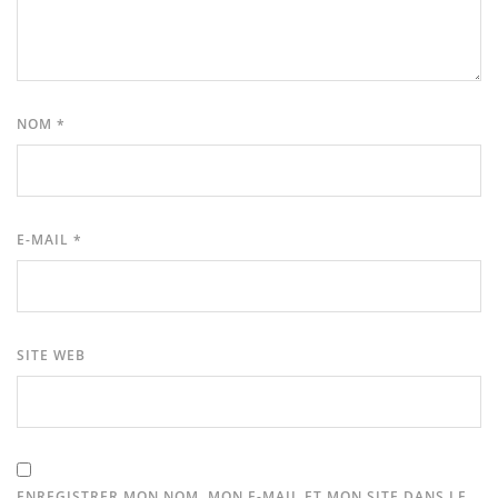
NOM
*
E-MAIL
*
SITE WEB
ENREGISTRER MON NOM, MON E-MAIL ET MON SITE DANS LE