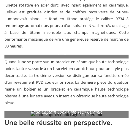
lunette rotative en acier durci avec insert également en céramique.
Celle-ci est graduée d’index et de chiffres recouverts de Super-
Lumonova® blanc. Le fond en titane protège le calibre R734 à
remontage automatique, pourvu d’un spiral en Nivachron®, un alliage
à base de titane insensible aux champs magnétiques. Cette
performante mécanique délivre une généreuse réserve de marche de
80 heures.
Captain Cook High Tech Ceramic : Une magnifique présence au
poignet !
Quand l’une se porte sur un bracelet en céramique haute technologie
noire, l’autre s’associe à un bracelet en caoutchouc pour un style plus
décontracté. La troisième version se distingue par sa lunette ornée
d’un revêtement PVD couleur or rose. La dernière pièce du quatuor
marie un boîtier et un bracelet en céramique haute technologie
plasma à une lunette avec un insert en céramique haute technologie
bleue.
Rado Captain Cook High Tech Ceramic
Une belle réussite en perspective.