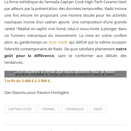
La force esthétique de l’armada Captain Cook High-Tech Ceramic tient
par ailleurs par la présentation des données temporelles. Rado innove
une fois encore en proposant une montre douée pour les activités
nautiques munie d’un cadran ajouré. Une composition d’une grande
rareté ! Réalisé en saphir noir fumé, celui-ci nous invite à plonger dans
un l’univers mécanique du mouvement. La mise en scène confère
alors au garde-temps un
style inédit
qui définit par la même occasion
l’identité contemporaine de Rado. De quoi satisfaire pleinement
notre
goût pour la différence
, sans se conformer aux diktats des
tendances.
Deux modèles à l’essai que nous validons haut la main !
Tarifs de 3 400 € à 3 900 €.
Dan Diaconu pour Passion Horlogère
CAPTAIN COOK
CERAMIC
CERAMIQUE
RADO