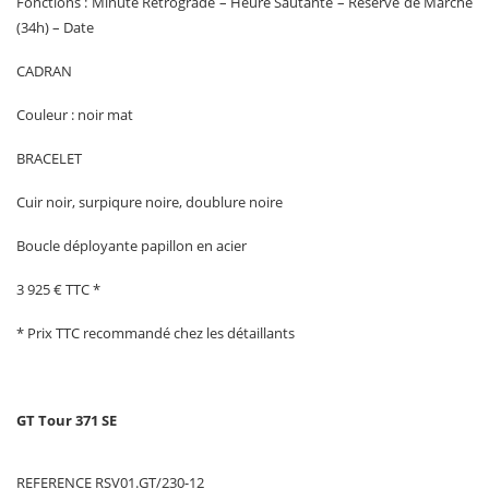
Fonctions : Minute Rétrograde – Heure Sautante – Réserve de Marche
(34h) – Date
CADRAN
Couleur : noir mat
BRACELET
Cuir noir, surpiqure noire, doublure noire
Boucle déployante papillon en acier
3 925 € TTC *
* Prix TTC recommandé chez les détaillants
GT Tour 371 SE
REFERENCE RSV01.GT/230-12