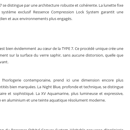
 se distingue par une architecture robuste et cohérente. La lunette fixe
e le système exclusif Ressence Compression Lock System garantit une
dien et aux environnements plus engagés.
 est bien évidemment au cœur de la TYPE 7. Ce procédé unique crée une
tement sur la surface du verre saphir, sans aucune distorsion, quelle que
ivant.
ns l’horlogerie contemporaine, prend ici une dimension encore plus
ntités bien marquées. La Night Blue, profonde et technique, se distingue
taire et sophistiqué. La XV Aquamarine, plus lumineuse et expressive,
te en aluminium et une teinte aquatique résolument moderne.