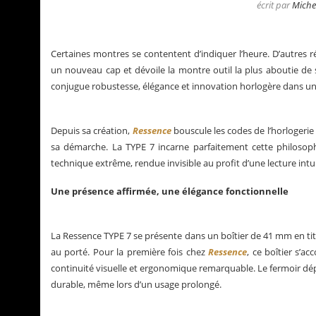
écrit par
Miche
Certaines montres se contentent d’indiquer l’heure. D’autres r
un nouveau cap et dévoile la montre outil la plus aboutie de
conjugue robustesse, élégance et innovation horlogère dans 
Depuis sa création,
Ressence
bouscule les codes de l’horlogerie 
sa démarche. La TYPE 7 incarne parfaitement cette philosop
technique extrême, rendue invisible au profit d’une lecture int
Une présence affirmée, une élégance fonctionnelle
Déconstruction Parmigian
La Ressence TYPE 7 se présente dans un boîtier de 41 mm en tita
au porté. Pour la première fois chez
Ressence
, ce boîtier s’a
continuité visuelle et ergonomique remarquable. Le fermoir dép
durable, même lors d’un usage prolongé.