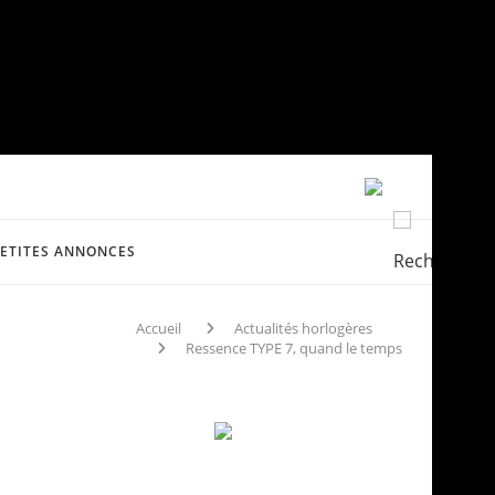
PETITES ANNONCES
Accueil
Actualités horlogères
Ressence TYPE 7, quand le temps