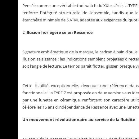
Pensée comme une véritable tool watch du XXIe siècle, la TYPE 7
renforce l’intégrité structurelle de l’ensemble, tandis qu
étanchéité minimale de 5 ATM, adaptée aux exigences du quoti
L’illusion horlogère selon Ressence
Signature emblématique de la marque, le cadran à bain d’huile
illusion saisissante : les indications semblent projetées direc
soit l’angle de lecture. Le temps paraît flotter, glisser, presque v
Cette lisibilité exceptionnelle, devenue une référence da
fonctionnelle. La TYPE 7 est proposée en deux versions aux ide
par une lunette en céramique, renforçant son caractère utili
célèbre les 15 ans d’indépendance de Ressence avec une lunet
Un mouvement révolutionnaire au service de la fluidité