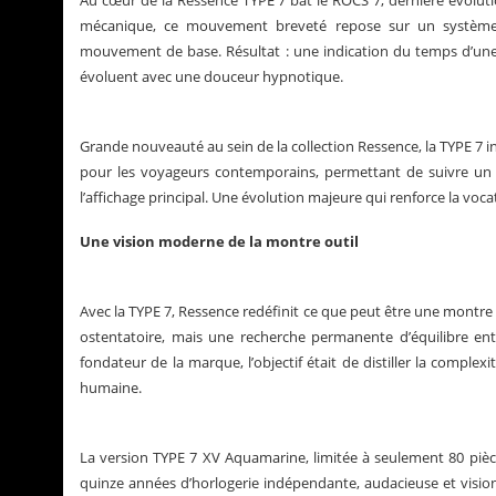
Au cœur de la Ressence TYPE 7 bat le ROCS 7, dernière évoluti
mécanique, ce mouvement breveté repose sur un système 
mouvement de base. Résultat : une indication du temps d’une fl
évoluent avec une douceur hypnotique.
Grande nouveauté au sein de la collection Ressence, la TYPE 7 
pour les voyageurs contemporains, permettant de suivre un
l’affichage principal. Une évolution majeure qui renforce la voc
Une vision moderne de la montre outil
Avec la TYPE 7, Ressence redéfinit ce que peut être une montre 
ostentatoire, mais une recherche permanente d’équilibre entr
fondateur de la marque, l’objectif était de distiller la complexi
humaine.
La version TYPE 7 XV Aquamarine, limitée à seulement 80 pièce
quinze années d’horlogerie indépendante, audacieuse et vision