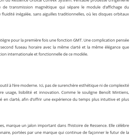
on du Ressence Orbital Convex System. Véritable prouesse d’ingénierie
de transmission magnétique qui sépare le module d’affichage du
uidité inégalée, sans aiguilles traditionnelles, où les disques orbitaux
intègre pour la première fois une fonction GMT. Une complication pensée
 second fuseau horaire avec la même clarté et la même élégance que
ation internationale et fonctionnelle de ce modèle.
outil à l’ère moderne. Ici, pas de surenchère esthétique ni de complexité
e usage, lisibilité et innovation. Comme le souligne Benoît Mintiens,
té en clarté, afin d’offrir une expérience du temps plus intuitive et plus
s, marque un jalon important dans l’histoire de Ressence. Elle célèbre
naire, portées par une marque qui continue de façonner le futur de la