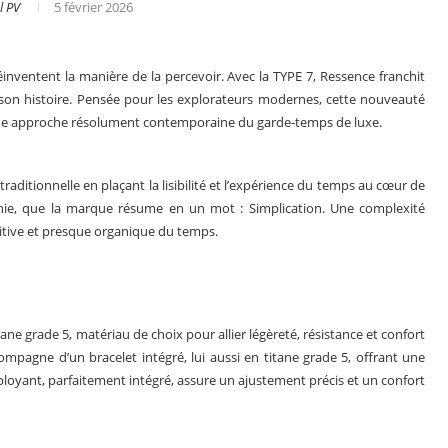
l PV
5 février 2026
éinventent la manière de la percevoir. Avec la TYPE 7, Ressence franchit
 son histoire. Pensée pour les explorateurs modernes, cette nouveauté
une approche résolument contemporaine du garde-temps de luxe.
traditionnelle en plaçant la lisibilité et l’expérience du temps au cœur de
hie, que la marque résume en un mot : Simplication. Une complexité
uitive et presque organique du temps.
i Fleurier
Les actualités de Grégory Pons
ne grade 5, matériau de choix pour allier légèreté, résistance et confort
ccompagne d’un bracelet intégré, lui aussi en titane grade 5, offrant une
loyant, parfaitement intégré, assure un ajustement précis et un confort