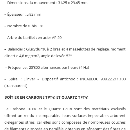
– Dimensions du mouvement : 31,25 x 29,45 mm
– Épaisseur : 5,92 mm
– Nombre de rubis : 38
– Arbre du barillet : en acier AP 20
– Balancier : Glucydur®, à 2 bras et 4 masselottes de réglage, moment
d’inertie 4,8 mg•cm2, angle de levée 53°
– Fréquence : 28’800 alternances par heure (4 Hz)
– Spiral : Elinvar – Dispositif antichoc : INCABLOC 908.22.211.100
(transparent)
BOÎTIER EN CARBONE TPT® ET QUARTZ TPT®
Le Carbone TPT® et le Quartz TPT® sont des matériaux exclusifs
offrant un rendu incomparable. Leurs surfaces impeccables arborent
d’élégantes stries, car elles sont composées de nombreuses couches
de filaments disposés en parallèle, obtenus en séparant des fibres de