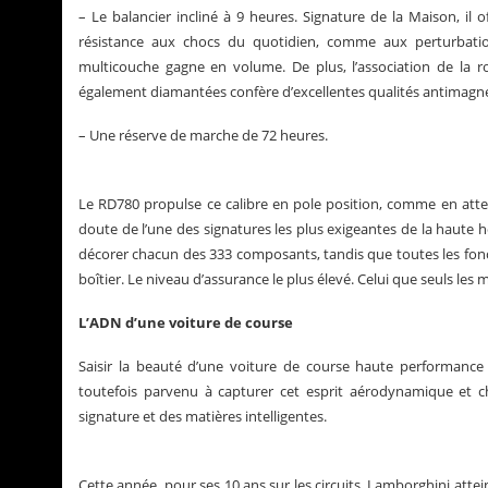
– Le balancier incliné à 9 heures. Signature de la Maison, il 
résistance aux chocs du quotidien, comme aux perturbation
multicouche gagne en volume. De plus, l’association de la r
également diamantées confère d’excellentes qualités antimagn
– Une réserve de marche de 72 heures.
Le RD780 propulse ce calibre en pole position, comme en attest
doute de l’une des signatures les plus exigeantes de la haute hor
décorer chacun des 333 composants, tandis que toutes les fonct
boîtier. Le niveau d’assurance le plus élevé. Celui que seuls les m
L’ADN d’une voiture de course
Saisir la beauté d’une voiture de course haute performance
toutefois parvenu à capturer cet esprit aérodynamique et 
signature et des matières intelligentes.
Cette année, pour ses 10 ans sur les circuits, Lamborghini atte