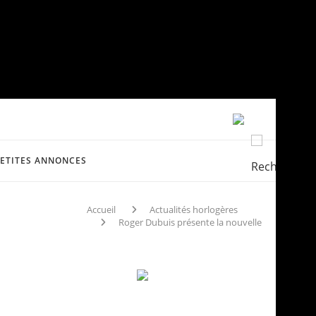
PETITES ANNONCES
Accueil
Actualités horlogères
Roger Dubuis présente la nouvelle