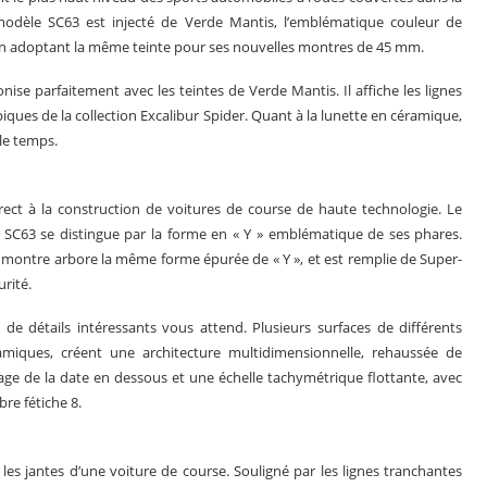
odèle SC63 est injecté de Verde Mantis, l’emblématique couleur de
n adoptant la même teinte pour ses nouvelles montres de 45 mm.
nise parfaitement avec les teintes de Verde Mantis. Il affiche les lignes
piques de la collection Excalibur Spider. Quant à la lunette en céramique,
 le temps.
ect à la construction de voitures de course de haute technologie. Le
i SC63 se distingue par la forme en « Y » emblématique de ses phares.
 la montre arbore la même forme épurée de « Y », et est remplie de Super-
rité.
de détails intéressants vous attend. Plusieurs surfaces de différents
miques, créent une architecture multidimensionnelle, rehaussée de
age de la date en dessous et une échelle tachymétrique flottante, avec
re fétiche 8.
les jantes d’une voiture de course. Souligné par les lignes tranchantes