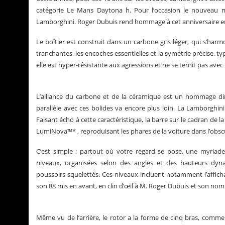
catégorie Le Mans Daytona h. Pour l’occasion le nouveau m
Lamborghini. Roger Dubuis rend hommage à cet anniversaire e
Le boîtier est construit dans un carbone gris léger, qui s’harmo
tranchantes, les encoches essentielles et la symétrie précise, ty
elle est hyper-résistante aux agressions et ne se ternit pas avec
L’alliance du carbone et de la céramique est un hommage dir
parallèle avec ces bolides va encore plus loin. La Lamborghin
Faisant écho à cette caractéristique, la barre sur le cadran de
LumiNova™* , reproduisant les phares de la voiture dans l’obscu
C’est simple : partout où votre regard se pose, une myriade 
niveaux, organisées selon des angles et des hauteurs dyna
poussoirs squelettés. Ces niveaux incluent notamment l’affich
son 88 mis en avant, en clin d’œil à M. Roger Dubuis et son nomb
Même vu de l’arrière, le rotor a la forme de cinq bras, comme 