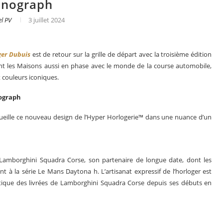
onograph
l PV
3 juillet 2024
er Dubuis
est de retour sur la grille de départ avec la troisième édition
ont les Maisons aussi en phase avec le monde de la course automobile,
 couleurs iconiques.
nograph
accueille ce nouveau design de l’Hyper Horlogerie™ dans une nuance d’un
mborghini Squadra Corse, son partenaire de longue date, dont les
s en 2025
Les grandes complications
nt à la série Le Mans Daytona h. L’artisanat expressif de l’horloger est
atique des livrées de Lamborghini Squadra Corse depuis ses débuts en