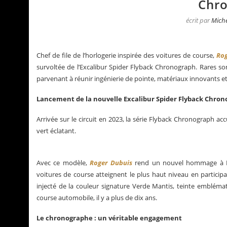
Chr
écrit par
Miche
Chef de file de l’horlogerie inspirée des voitures de course,
Rog
survoltée de l’Excalibur Spider Flyback Chronograph. Rares s
parvenant à réunir ingénierie de pointe, matériaux innovants et
Lancement de la nouvelle Excalibur Spider Flyback Chro
Arrivée sur le circuit en 2023, la série Flyback Chronograph 
vert éclatant.
Avec ce modèle,
Roger Dubuis
rend un nouvel hommage à La
La Santos de Cartier
Le business des montre
voitures de course atteignent le plus haut niveau en participa
injecté de la couleur signature Verde Mantis, teinte emblém
course automobile, il y a plus de dix ans.
Le chronographe : un véritable engagement