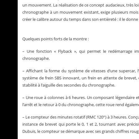
un mouvement. La réalisation de ce concept audacieux, très loi
chronographe à un mouvement existant, exige plusieurs mois 
créer le calibre autour du temps dans son entièreté : il le donn
Quelques points forts de la montre :
– Une fonction « Flyback », qui permet le redémarrage i
chronographe.
– Affichant la forme du système de vitesses d’une supercar, l
système de frein SBS innovant, un frein en attente de brevet,
stabilité à l’aiguille des secondes du chronographe.
– Une roue à colonnes à 6 heures. Un composant légendaire et
l’arrêt et le retour à 0 du chronographe, cette roue rend égaleme
– Le compteur des minutes rotatif (RMC 120°) à 3 heures. Conçu 
instance de brevet qui porte le 0, 1 et 2, tournant avec précisi
Dubuis, le compteur se démarque avec ses grands chiffres rou