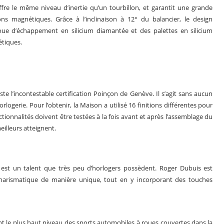
offre le même niveau d’inertie qu’un tourbillon, et garantit une grande
s magnétiques. Grâce à l’inclinaison à 12° du balancier, le design
oue d’échappement en silicium diamantée et des palettes en silicium
étiques.
e l’incontestable certification Poinçon de Genève. Il s’agit sans aucun
logerie. Pour l’obtenir, la Maison a utilisé 16 finitions différentes pour
ionnalités doivent être testées à la fois avant et après l’assemblage du
eilleurs atteignent.
 est un talent que très peu d’horlogers possèdent. Roger Dubuis est
charismatique de manière unique, tout en y incorporant des touches
int le plus haut niveau des sports automobiles à roues couvertes dans la