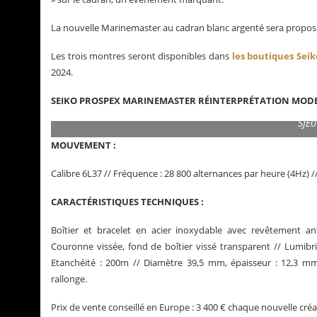
La nouvelle Marinemaster au cadran blanc argenté sera proposée
Les trois montres seront disponibles dans
les boutiques Seik
2024.
SEIKO PROSPEX MARINEMASTER RÉINTERPRÉTATION MODERNE 
SJE0
MOUVEMENT :
Calibre 6L37 // Fréquence : 28 800 alternances par heure (4Hz) /
CARACTÉRISTIQUES TECHNIQUES :
Boîtier et bracelet en acier inoxydable avec revêtement ant
Couronne vissée, fond de boîtier vissé transparent // Lumibri
Etanchéité : 200m // Diamètre 39,5 mm, épaisseur : 12,3 mm
rallonge.
Prix de vente conseillé en Europe : 3 400 € chaque nouvelle créa