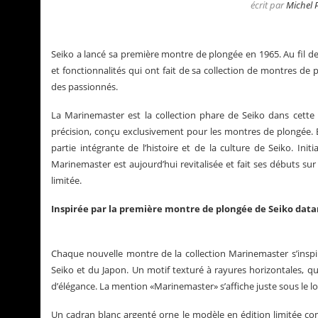
écrit par
Michel 
Seiko a lancé sa première montre de plongée en 1965. Au fil d
et fonctionnalités qui ont fait de sa collection de montres de
des passionnés.
La Marinemaster est la collection phare de Seiko dans cett
précision, conçu exclusivement pour les montres de plongée. E
partie intégrante de l’histoire et de la culture de Seiko. Ini
Marinemaster est aujourd’hui revitalisée et fait ses débuts sur
limitée.
Inspirée par la première montre de plongée de Seiko data
a Santos de Cartier
Le business des montre
Chaque nouvelle montre de la collection Marinemaster s’ins
Seiko et du Japon. Un motif texturé à rayures horizontales, q
d’élégance. La mention «Marinemaster» s’affiche juste sous le l
Un cadran blanc argenté orne le modèle en édition limitée c