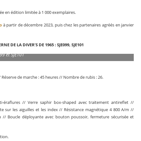
 en édition limitée à 1 000 exemplaires.
o
à partir de décembre 2023, puis chez les partenaires agréés en janvier
DE LA DIVER’S DE 1965 : SJE099, SJE101
99 et SJE101
/ Réserve de marche : 45 heures // Nombre de rubis : 26.
i-éraflures // Verre saphir box-shaped avec traitement antireflet //
te sur les aiguilles et les index // Résistance magnétique 4 800 A/m //
 // Boucle déployante avec bouton poussoir, fermeture sécurisée et
tion.