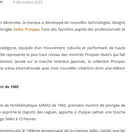
PV
9 décembre 2023
es décennies, la marque a développé de nouvelles technologies, designs
 plongée
Seiko Prospex
l’une des favorites auprès des professionnels et
e catégorie, équipée d’un mouvement robuste et performant de haute
lle représente le plus haut niveau des montres Prospex diver’s qui fait
tialement lancée sur le marché intérieur japonais, la collection Prospex
 la scène internationale avec trois nouvelles créations dont une édition
nt de 1965
s en 2025
Les grandes complications
pire de l’emblématique 62MAS de 1965, première montre de plongée de
ui exprime le clapotis des vagues, apporte à chaque cadran une touche
ogo Seiko à 12 heures.
ommémorant le 100ème anniversaire de la marque Seiko, tandis que les