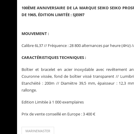
100ÈME ANNIVERSAIRE DE LA MARQUE SEIKO SEIKO PRO
DE 1965, ÉDITION LIMITÉE : SJE097
MOUVEMENT :
Calibre 6L37 // Fréquence : 28 800 alternances par heure (4Hz) /
CARACTÉRISTIQUES TECHNIQUES :
Boîtier et bracelet en acier inoxydable avec revêtement ant
Couronne vissée, fond de boîtier vissé transparent // Lumibri
Etanchéité : 200m // Diamètre 39,5 mm, épaisseur : 12,3 mm
rallonge.
Edition Limitée à 1 000 exemplaires
Prix de vente conseillé en Europe : 3 400 €
MARINEMASTER