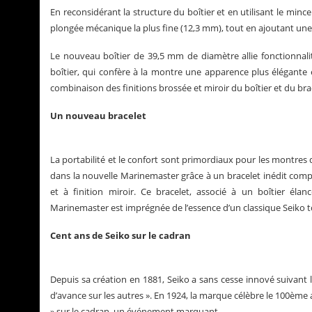
En reconsidérant la structure du boîtier et en utilisant le minc
plongée mécanique la plus fine (12,3 mm), tout en ajoutant un
Le nouveau boîtier de 39,5 mm de diamètre allie fonctionnalit
boîtier, qui confère à la montre une apparence plus élégante 
combinaison des finitions brossée et miroir du boîtier et du br
Un nouveau bracelet
La portabilité et le confort sont primordiaux pour les montres
dans la nouvelle Marinemaster grâce à un bracelet inédit comp
et à finition miroir. Ce bracelet, associé à un boîtier é
Marinemaster est imprégnée de l’essence d’un classique Seiko to
Cent ans de Seiko sur le cadran
Depuis sa création en 1881, Seiko a sans cesse innové suivant 
d’avance sur les autres ». En 1924, la marque célèbre le 100ème 
» sur le cadran, un événement marquant.