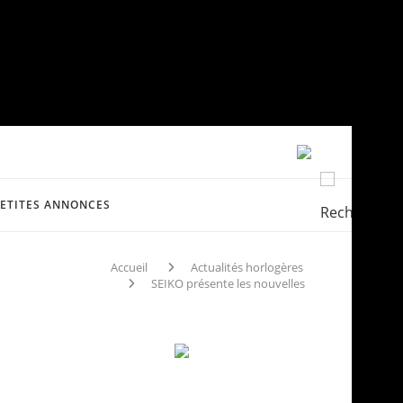
PETITES ANNONCES
Accueil
Actualités horlogères
SEIKO présente les nouvelles